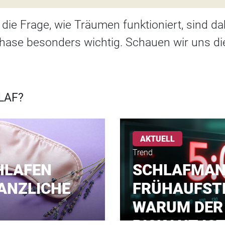
 die Frage, wie Träumen funktioniert, sind d
phase besonders wichtig. Schauen wir uns d
LAF?
AKTUELL
Trend
HLAFEN
SCHLAFMAN
ANZLICHE
FRÜHAUFST
WARUM DER