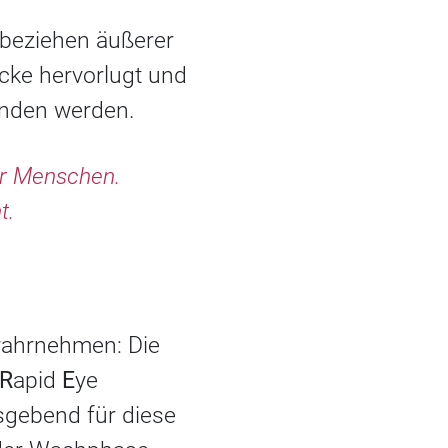
inbeziehen äußerer
ecke hervorlugt und
bunden werden.
ir Menschen.
t.
wahrnehmen: Die
R
apid
E
ye
gebend für diese