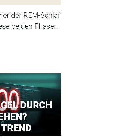
aher der REM-Schlaf
iese beiden Phasen
GEL DURCH
EHEN?
 TREND