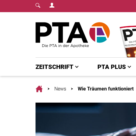
Login Menu
Fachmedium für PTA | diepta.de
Home
ZEITSCHRIFT
PTA PLUS
Home
News
Wie Träumen funktioniert