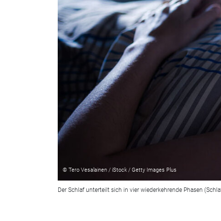
© Tero Vesalainen / iStock / Getty Images Plus
Der Schlaf unterteilt sich in vier wiederkehrende Phasen (Schla