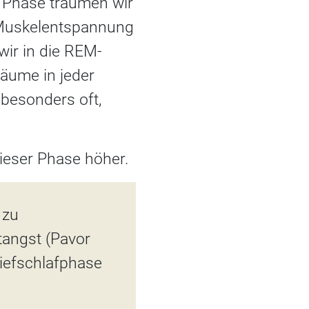
er Phase träumen wir
, Muskelentspannung
wir in die REM-
äume in jeder
besonders oft,
dieser Phase höher.
 zu
tangst (Pavor
iefschlafphase