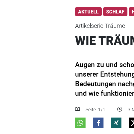
AKTUELL
SCHLAF
Artikelserie Träume
WIE TRÄU
Augen zu und scho
unserer Entstehung
Bedeutungen nachge
und wie funktionie
Seite
1
/1
3 M