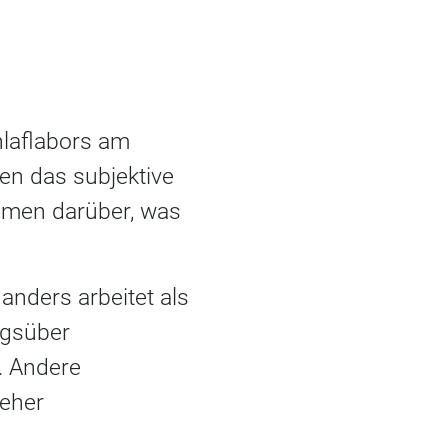
T
hlaflabors am
en das subjektive
umen darüber, was
r anders arbeitet als
agsüber
. Andere
 eher