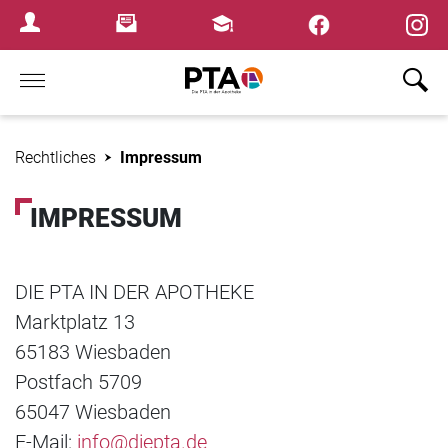
×
Newsletter
Fortbildungen
Login Menu
Home
Rechtliches
Impressum
IMPRESSUM
DIE PTA IN DER APOTHEKE
Marktplatz 13
65183 Wiesbaden
Postfach 5709
65047 Wiesbaden
E-Mail:
info@diepta.de