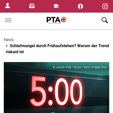
×
Newsletter
Fortbildungen
Login Menu
Home
News
Schlafmangel durch Frühaufstehen? Warum der Trend
riskant ist
© Joseph Kelly / iStock / Getty Images Plus