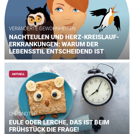
VERÄNDERTE GEWOHNHEITEN
NACHTEULEN UND HERZ-KREISLAUF-
ERKRANKUNGEN: WARUM DER
LEBENSSTIL ENTSCHEIDEND IST
AKTUELL
CHRONOTYP
EULE ODER LERCHE, DAS IST BEIM
FRÜHSTÜCK DIE FRAGE!