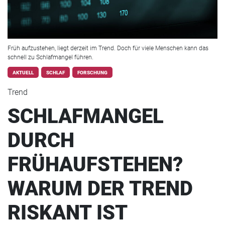
Früh aufzustehen, liegt derzeit im Trend. Doch für viele Menschen kann das
schnell zu Schlafmangel führen.
AKTUELL
SCHLAF
FORSCHUNG
Trend
SCHLAFMANGEL
DURCH
FRÜHAUFSTEHEN?
WARUM DER TREND
RISKANT IST