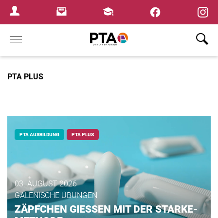
×
Newsletter
Fortbildungen
Login Menu
Home
PTA PLUS
PTA AUSBILDUNG
PTA PLUS
03. AUGUST 2026
GALENISCHE ÜBUNGEN
ZÄPFCHEN GIESSEN MIT DER STARKE-