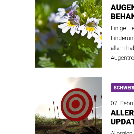
AUGE
BEHA
Einige H
Linderun
allem ha
Augentro
SCHWER
07. Febr
ALLER
UPDA
Allergie