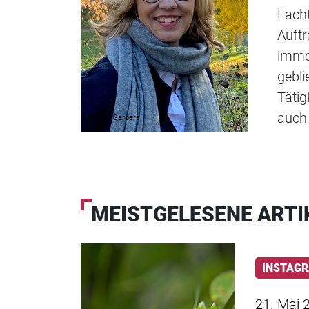
Facht
Auftr
immer
gebli
Tätig
auch 
© Lutz Garbers
MEISTGELESENE ARTI
INSTAG
21. Mai 