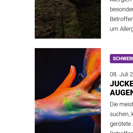
besonder
Betroffe
um Aller
SCHWER
08. Juli 
JUCKE
AUGEN
Die meis
suchen, 
gerötete