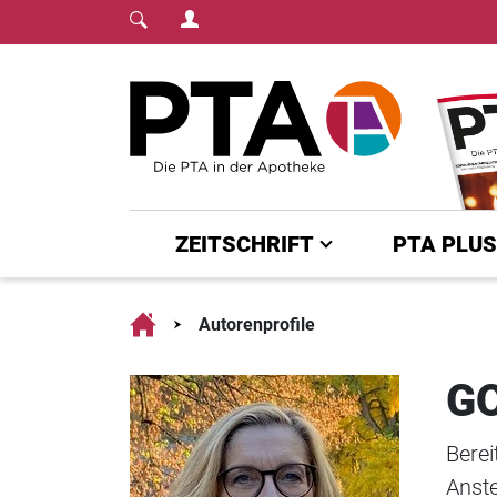
Login Menu
Fachmedium für PT
Home
ZEITSCHRIFT
PTA PLUS
Home
Autorenprofile
G
Bere
Anste