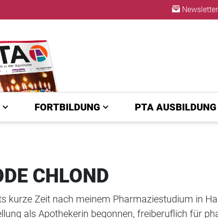
Newsletter
A | diepta.de
ABO
FORTBILDUNG
PTA AUSBILDUNG
ODE CHLOND
its kurze Zeit nach meinem Pharmaziestudium in H
llung als Apothekerin begonnen, freiberuflich für 