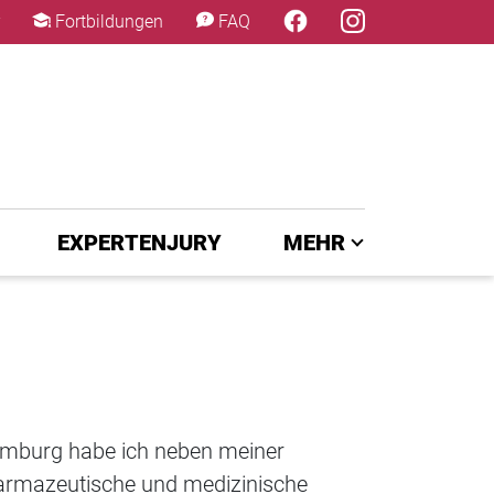
×
Fortbildungen
FAQ
EXPERTENJURY
MEHR
amburg habe ich neben meiner
pharmazeutische und medizinische