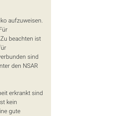
iko aufzuweisen.
Für
Zu beachten ist
für
 verbunden sind
 unter den NSAR
eit erkrankt sind
st kein
ine gute