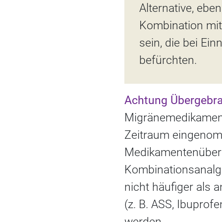
Alternative, ebe
Kombination mit 
sein, die bei E
befürchten.
Achtung Übergebr
Migränemedikamente
Zeitraum eingenomm
Medikamentenüberg
Kombinationsanalge
nicht häufiger als
(z. B. ASS, Ibupro
werden.