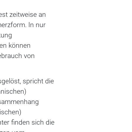
st zeitweise an
erzform. In nur
kung
hen können
ebrauch von
elöst, spricht die
anischen)
 Zusammenhang
hischen)
ter finden sich die