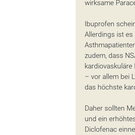
wirksame Parac
Ibuprofen schei
Allerdings ist e
Asthmapatienten
zudem, dass NSA
kardiovaskuläre 
– vor allem bei
das höchste kard
Daher sollten Me
und ein erhöhtes
Diclofenac einne