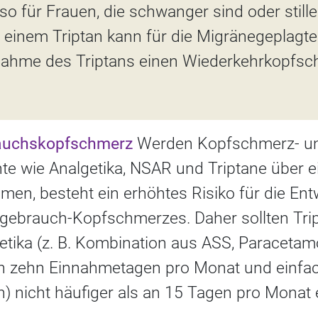
nso für Frauen, die schwanger sind oder still
einem Triptan kann für die Migränegeplagten
innahme des Triptans einen Wiederkehrkopfs
auchskopfschmerz
Werden Kopfschmerz- u
 wie Analgetika, NSAR und Triptane über e
en, besteht ein erhöhtes Risiko für die Ent
ebrauch-Kopfschmerzes. Daher sollten Tri
tika (z. B. Kombination aus ASS, Paracetamo
 an zehn Einnahmetagen pro Monat und einf
fen) nicht häufiger als an 15 Tagen pro Mon