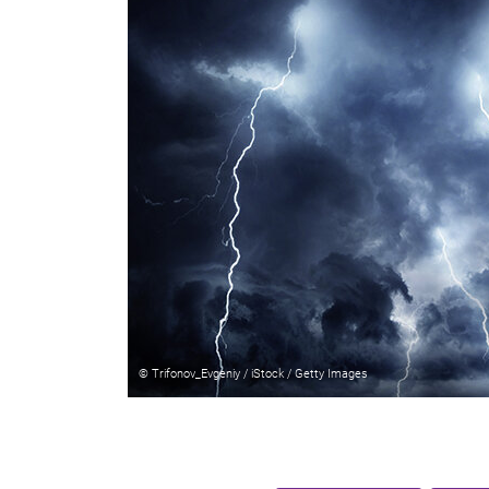
© Trifonov_Evgeniy / iStock / Getty Images