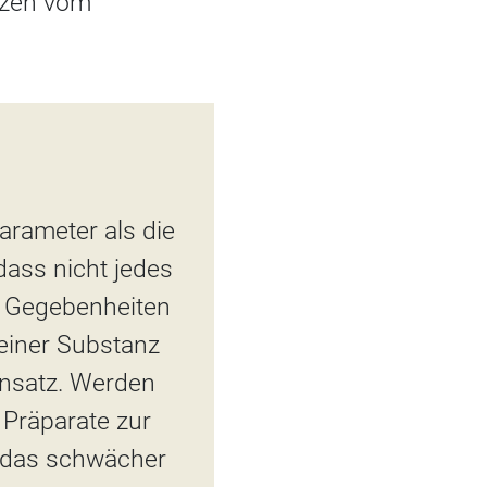
rzen vom
rameter als die
dass nicht jedes
le Gegebenheiten
einer Substanz
insatz. Werden
Präparate zur
 das schwächer