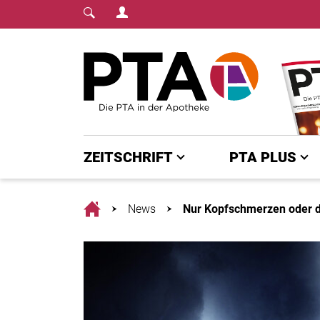
Login Menu
Fachmedium für PTA | diepta.de
Home
ZEITSCHRIFT
PTA PLUS
Home
News
Nur Kopfschmerzen oder 