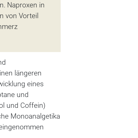
en. Naproxen in
 von Vorteil
chmerz
nd
inen längeren
wicklung eines
ptane und
l und Coffein)
ache Monoanalgetika
at eingenommen