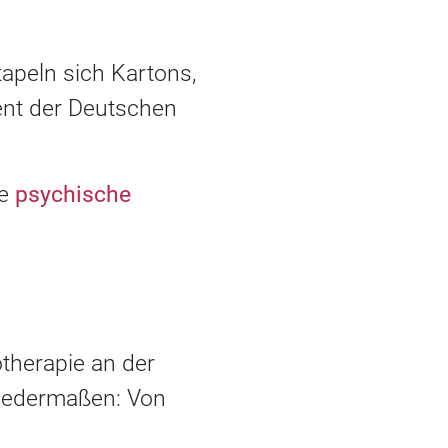
tapeln sich Kartons,
zent der Deutschen
ie
psychische
otherapie an der
lgedermaßen: Von