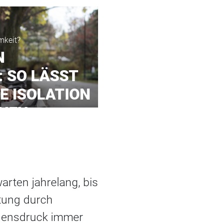
mkeit?
N
: SO LÄSST
E ISOLATION
HEN
rten jahrelang, bis
stung durch
idensdruck immer