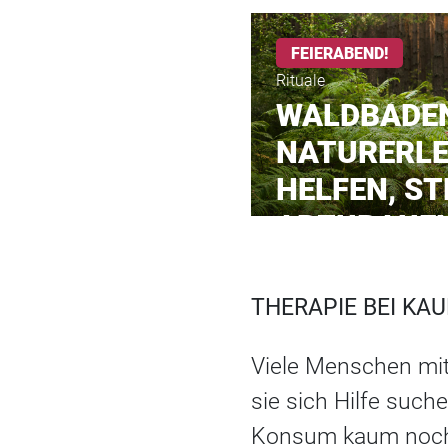
FEIERABEND!
Rituale
WALDBADEN
NATURERLE
HELFEN, S
ABZUBAUE
THERAPIE BEI KAU
Viele Menschen mi
sie sich Hilfe suc
Konsum kaum noch a