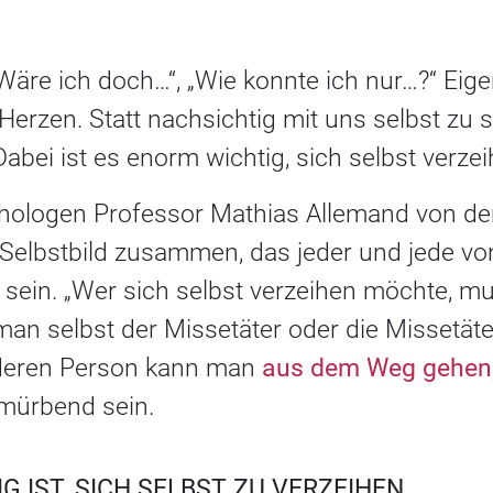
„Wäre ich doch…“, „Wie konnte ich nur…?“ Ei
 Herzen. Statt nachsichtig mit uns selbst zu s
abei ist es enorm wichtig, sich selbst verze
hologen Professor Mathias Allemand von der 
elbstbild zusammen, das jeder und jede von 
 sein. „Wer sich selbst verzeihen möchte, m
an selbst der Missetäter oder die Missetäteri
nderen Person kann man
aus dem Weg gehen
rmürbend sein.
 IST, SICH SELBST ZU VERZEIHEN