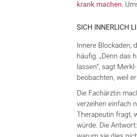
krank machen
. Ums
SICH INNERLICH 
Innere Blockaden, d
häufig. „Denn das h
lassen“, sagt Mer
beobachten, weil er 
Die Fachärztin mach
verzeihen einfach n
Therapeutin fragt, 
würde. Die Antwort
warum sie dies nich