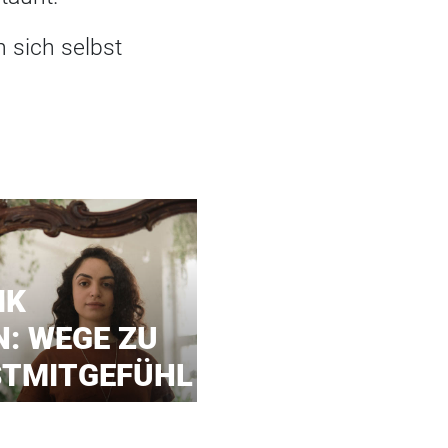
n sich selbst
IK
: WEGE ZU
STMITGEFÜHL