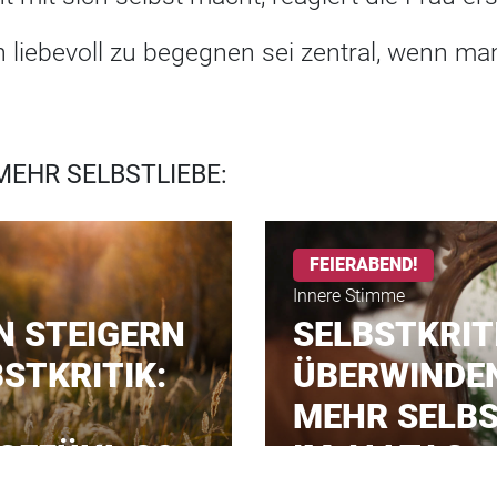
ch liebevoll zu begegnen sei zentral, wenn ma
MEHR SELBSTLIEBE:
FEIERABEND!
Innere Stimme
N STEIGERN
SELBSTKRIT
STKRITIK:
ÜBERWINDEN
MEHR SELB
GEFÜHL SO
IM ALLTAG