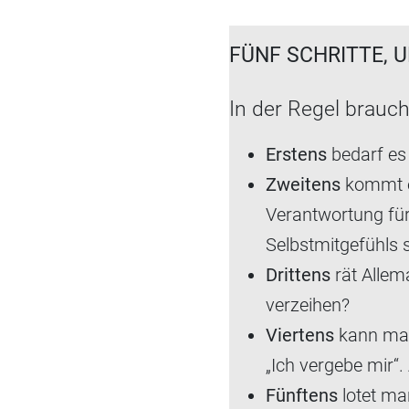
WICHTIG IS
FÜNF SCHRITTE, 
In der Regel brauch
Erstens
bedarf es 
Zweitens
kommt es
Verantwortung für
Selbstmitgefühls s
Drittens
rät Allem
verzeihen?
Viertens
kann man 
„Ich vergebe mir“
Fünftens
lotet man