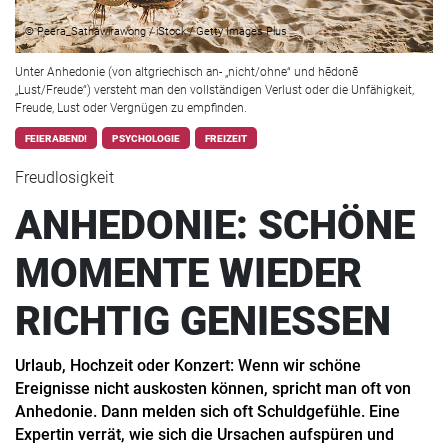
© Peera_Sathawirawong / iStock / Getty Images Plus
Unter Anhedonie (von altgriechisch an- „nicht/ohne“ und hēdonē
„Lust/Freude“) versteht man den vollständigen Verlust oder die Unfähigkeit,
Freude, Lust oder Vergnügen zu empfinden.
FEIERABEND!
PSYCHOLOGIE
FREIZEIT
Freudlosigkeit
ANHEDONIE: SCHÖNE
MOMENTE WIEDER
RICHTIG GENIESSEN
Urlaub, Hochzeit oder Konzert: Wenn wir schöne
Ereignisse nicht auskosten können, spricht man oft von
Anhedonie. Dann melden sich oft Schuldgefühle. Eine
Expertin verrät, wie sich die Ursachen aufspüren und