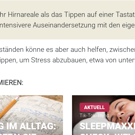
hr Hirnareale als das Tippen auf einer Tasta
e intensivere Auseinandersetzung mit den ei
tänden könne es aber auch helfen, zwische
tippen, um Stress abzubauen, etwa von unte
MIEREN:
AKTUELL
Tik-Tok-Trend
 IM ALLTAG:
SLEEPMAXXI