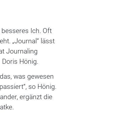
n besseres Ich. Oft
ht. „Journal“ lässt
t Journaling
n Doris Hönig.
o das, was gewesen
passiert“, so Hönig.
nder, ergänzt die
atke.