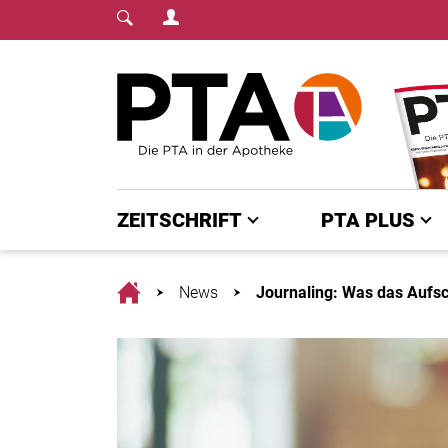
Login Menu
Fachmedium für PTA | diepta.de
Home
ZEITSCHRIFT
PTA PLUS
Home
News
Journaling: Was das Aufsch