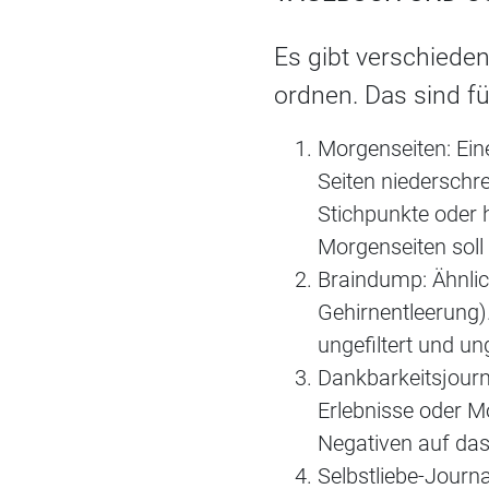
Es gibt verschiede
ordnen. Das sind f
Morgenseiten: Ein
Seiten niederschr
Stichpunkte oder 
Morgenseiten soll
Braindump: Ähnlic
Gehirnentleerung)
ungefiltert und u
Dankbarkeitsjourna
Erlebnisse oder M
Negativen auf das
Selbstliebe-Journ