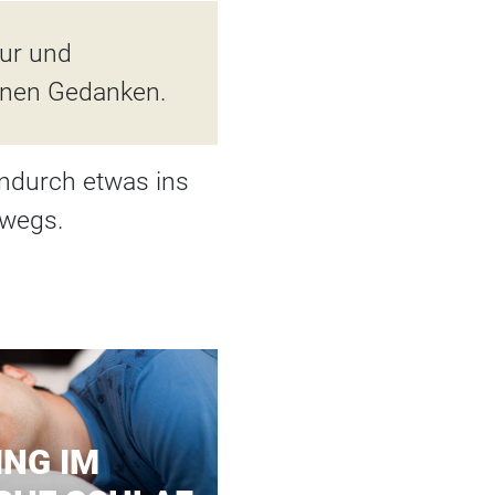
tur und
genen Gedanken.
ndurch etwas ins
rwegs.
NG IM