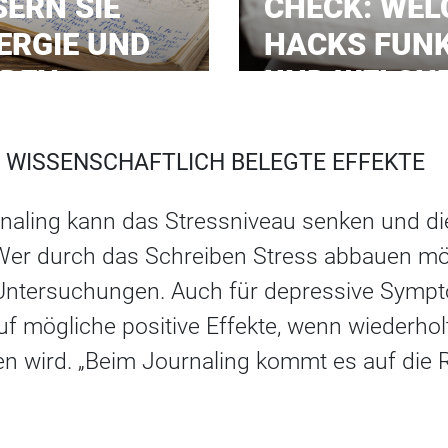
ERN SIE
CHECK: WEL
ERGIE UND
HACKS FUNK
NDEN
UND WELCHE
 WISSENSCHAFTLICH BELEGTE EFFEKTE
aling kann das Stressniveau senken und di
 Wer durch das Schreiben Stress abbauen möc
Untersuchungen. Auch für depressive Sympt
uf mögliche positive Effekte, wenn wiederhol
 wird. „Beim Journaling kommt es auf die R