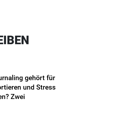
EIBEN
urnaling gehört für
ortieren und Stress
en? Zwei