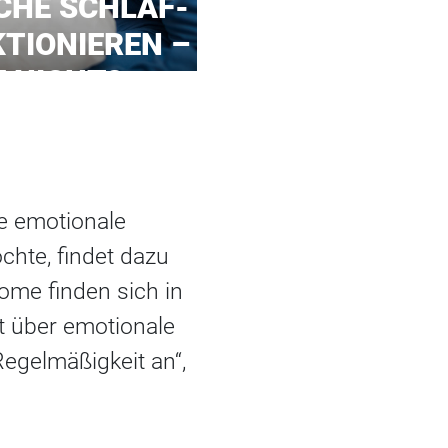
CHE SCHLAF-
TIONIEREN –
 NICHT?
e emotionale
hte, findet dazu
ome finden sich in
t über emotionale
egelmäßigkeit an“,