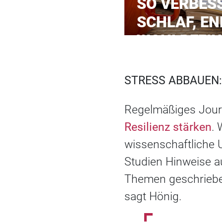
SO VERBESS
SCHLAF, EN
WOHLBEFI
STRESS ABBAUEN:
Regelmäßiges Journ
Resilienz stärken
.
wissenschaftliche 
Studien Hinweise a
Themen geschrieben
sagt Hönig.