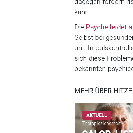
dagegen fördern ris
kann.
Die
Psyche leidet 
Selbst bei gesunde
und Impulskontroll
sich diese Proble
bekannten psychisc
MEHR ÜBER HITZE
AKTUELL
Therapiesicherheit