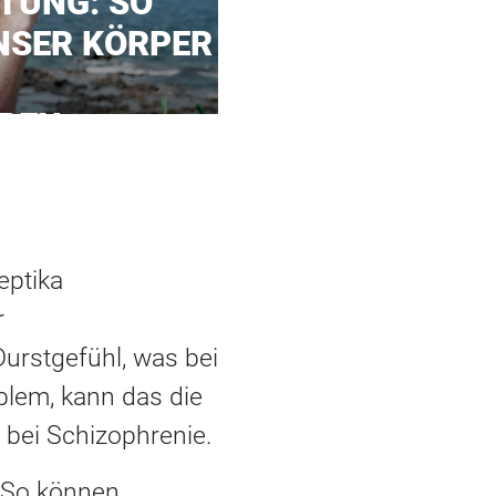
TUNG: SO
NSER KÖRPER
REN
eptika
r
urstgefühl, was bei
blem, kann das die
t bei Schizophrenie.
. So können