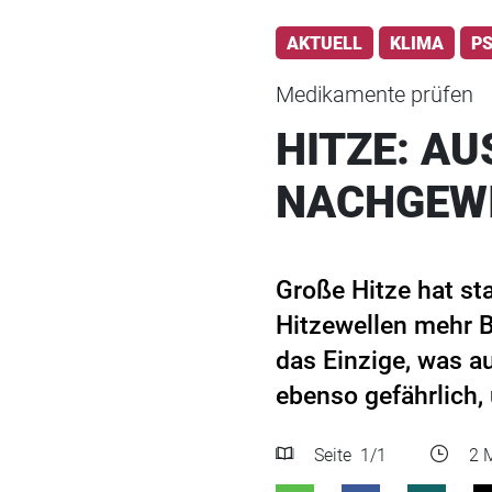
AKTUELL
KLIMA
P
Medikamente prüfen
HITZE: A
NACHGEW
Große Hitze hat st
Hitzewellen mehr Be
das Einzige, was a
ebenso gefährlich,
Seite
1
/1
2 M