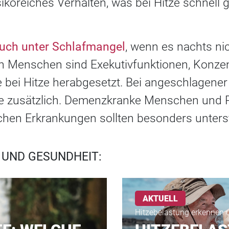
ikoreiches Verhalten, was bei Hitze schnell 
auch unter Schlafmangel
, wenn es nachts nic
n Menschen sind Exekutivfunktionen, Konz
e bei Hitze herabgesetzt. Bei angeschlagene
me zusätzlich. Demenzkranke Menschen und 
hen Erkrankungen sollten besonders unters
 UND GESUNDHEIT:
AKTUELL
Hitzebelastung erkennen 