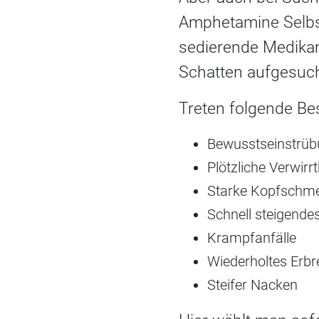
Amphetamine Selbst
sedierende Medikam
Schatten aufgesucht
Treten folgende Bes
Bewusstseinstrü
Plötzliche Verwirrt
Starke Kopfschm
Schnell steigende
Krampfanfälle
Wiederholtes Erb
Steifer Nacken