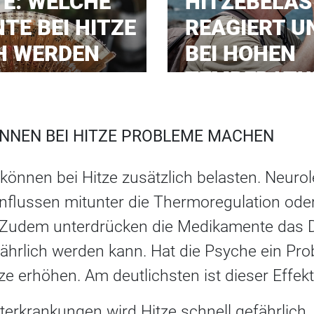
TE: WELCHE
HITZEBELAS
TE BEI HITZE
REAGIERT U
H WERDEN
BEI HOHEN
TEMPERATU
NNEN BEI HITZE PROBLEME MACHEN
önnen bei Hitze zusätzlich belasten. Neurol
influssen mitunter die Thermoregulation ode
 Zudem unterdrücken die Medikamente das D
fährlich werden kann. Hat die Psyche ein Pro
tze erhöhen. Am deutlichsten ist dieser Effek
terkrankungen wird Hitze schnell gefährlich