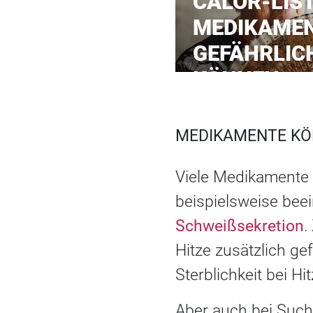
CALOR-LIS
MEDIKAMEN
GEFÄHRLIC
KÖNNEN
MEDIKAMENTE KÖ
Viele Medikamente k
beispielsweise bee
Schweißsekretion
.
Hitze zusätzlich ge
Sterblichkeit bei Hi
Aber auch bei Such