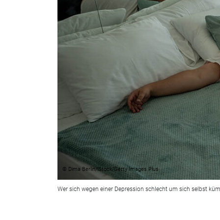
© Dima Berlin/iStock/Getty Images Plus
Wer sich wegen einer Depression schlecht um sich selbst kümm