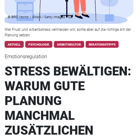
© BRO Vector / iStock / Getty Images Plus
Wer Frust und Arbeitsstress vermeiden will, sollte aber auf die richtige Art der
Planung setzen.
AKTUELL
PSYCHOLOGIE
ARBEITSKULTUR
BERATUNGSTIPPS
Emotionsregulation
STRESS BEWÄLTIGEN:
WARUM GUTE
PLANUNG
MANCHMAL
ZUSÄTZLICHEN