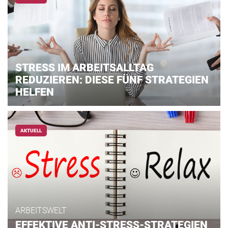
STRESS IM ARBEITSALLTAG
REDUZIEREN: DIESE FÜNF STRATEGIEN
HELFEN
AKTUELL
ARBEITSWELT
EFFEKTIVE ANTI-STRESS-STRATEGIEN