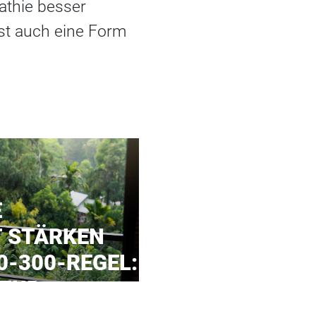
athie besser
ist auch eine Form
E
T STÄRKEN
0-300-REGEL:
ATUR