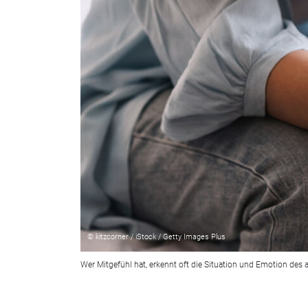
© kitzcorner / iStock / Getty Images Plus
Wer Mitgefühl hat, erkennt oft die Situation und Emotion des