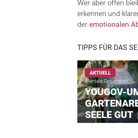
Wer aber offen ble
erkennen und klarer
der
emotionalen A
TIPPS FÜR DAS S
AKTUELL
Mentale Gesundheit
YOUGOV-U
GARTENARB
SEELE GUT