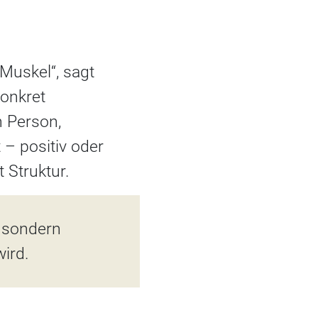
Muskel“, sagt
konkret
n Person,
– positiv oder
t Struktur.
, sondern
ird.