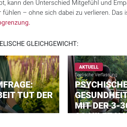
ibt, kann den Unterschied Mitgefühl und Emp
 fühlen – ohne sich dabei zu verlieren. Das 
bgrenzung.
EELISCHE GLEICHGEWICHT:
AKTUELL
Seelische Verfassung
MFRAGE:
PSYCHISCH
EIT TUT DER
GESUNDHEI
MIT DER 3-3
SO HILFT N