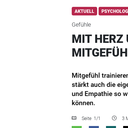
AKTUELL
PSYCHOLOG
Gefühle
MIT HERZ 
MITGEFÜH
Mitgefühl trainier
stärkt auch die ei
und Empathie so wic
können.
Seite
1
/1
3 M