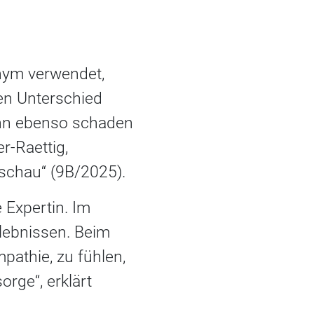
nym verwendet,
den Unterschied
ann ebenso schaden
r-Raettig,
schau“ (9B/2025).
e Expertin. Im
rlebnissen. Beim
mpathie, zu fühlen,
rge“, erklärt