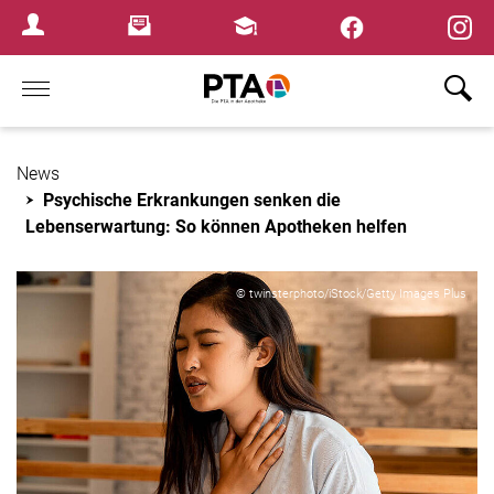
×
Newsletter
Fortbildungen
Login Menu
Home
News
Psychische Erkrankungen senken die
Lebenserwartung: So können Apotheken helfen
© twinsterphoto/iStock/Getty Images Plus