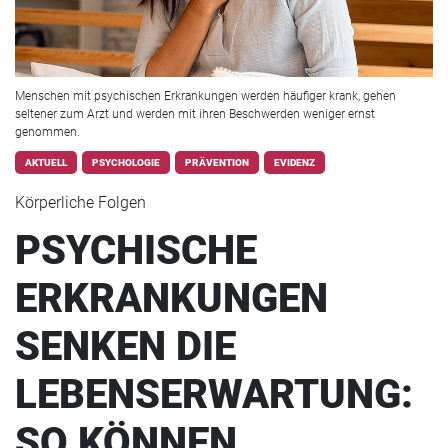
Menschen mit psychischen Erkrankungen werden häufiger krank, gehen
seltener zum Arzt und werden mit ihren Beschwerden weniger ernst
genommen.
AKTUELL
PSYCHOLOGIE
PRÄVENTION
EVIDENZ
Körperliche Folgen
PSYCHISCHE
ERKRANKUNGEN
SENKEN DIE
LEBENSERWARTUNG:
SO KÖNNEN