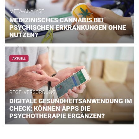
META-ANALYSE
MEDIZINISCHES CANNABIS BEI
PSYCHISCHEN ERKRANKUNGEN OHNE
NUTZEN?
AKTUELL
REGELVERSORGUNG
DIGITALE GESUNDHEITSANWENDUNG IM
CHECK: KÖNNEN APPS DIE
PSYCHOTHERAPIE ERGÄNZEN?