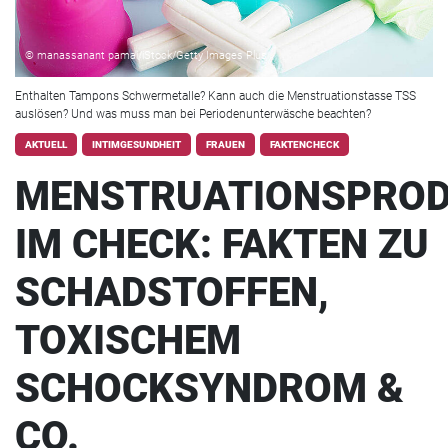
© manassanant pamai/iStock/Getty Images Plus
Enthalten Tampons Schwermetalle? Kann auch die Menstruationstasse TSS
auslösen? Und was muss man bei Periodenunterwäsche beachten?
AKTUELL
INTIMGESUNDHEIT
FRAUEN
FAKTENCHECK
MENSTRUATIONSPRO
IM CHECK: FAKTEN ZU
SCHADSTOFFEN,
TOXISCHEM
SCHOCKSYNDROM &
CO.