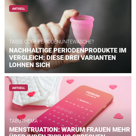
AKTUELL
TASSE ODER PERIODENUNTEWÄSCHE?
NACHHALTIGE PERIODENPRODUKTE IM
VERGLEICH: DIESE DREI VARIANTEN
LOHNEN SICH
AKTUELL
TABUTHEMA
MENSTRUATION: WARUM FRAUEN MEHR