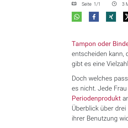
Seite
1
/1
3 M
Tampon oder Bind
entscheiden kann, d
gibt es eine Vielza
Doch welches passt 
es nicht. Jede Fra
Periodenprodukt
am
Überblick über dre
ihrer Benutzung wich