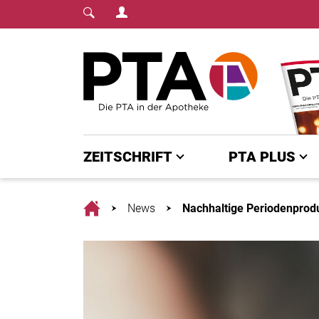
Login Menu
Fachmedium für PTA | diepta.de
Home
ZEITSCHRIFT
PTA PLUS
Home
News
Nachhaltige Periodenprodu