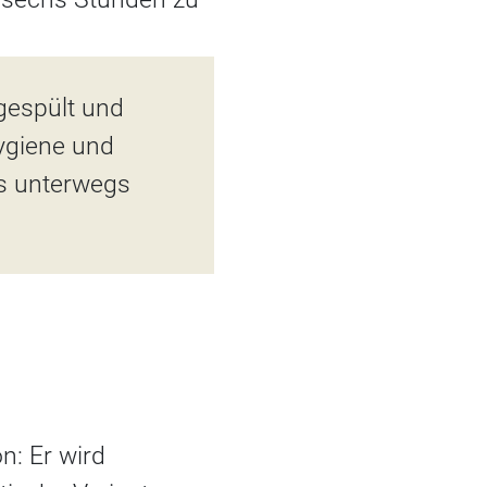
gespült und
ygiene und
rs unterwegs
n: Er wird