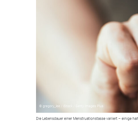
© gregory_lee / iStock / Getty Images Plus
Die Lebensdauer einer Menstruationstasse variiert – einige halt