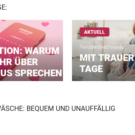
GE:
AKTUELL
Periodenbeschwerden
TION: WARUM
MIT TRAUER
HR ÜBER
TAGE
LUS SPRECHEN
ÄSCHE: BEQUEM UND UNAUFFÄLLIG