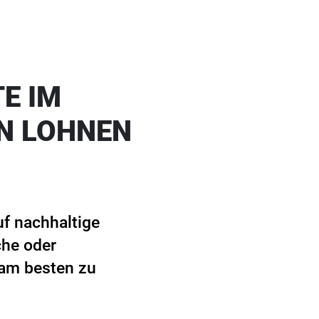
E IM
EN LOHNEN
f nachhaltige
che oder
 am besten zu