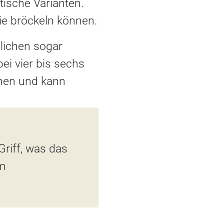
tische Varianten.
e bröckeln können.
ichen sogar
ei vier bis sechs
hen und kann
iff, was das
um