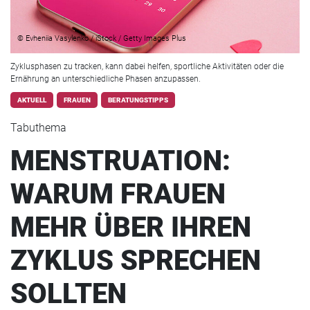
© Evheniia Vasylenko / iStock / Getty Images Plus
Zyklusphasen zu tracken, kann dabei helfen, sportliche Aktivitäten oder die
Ernährung an unterschiedliche Phasen anzupassen.
AKTUELL
FRAUEN
BERATUNGSTIPPS
Tabuthema
MENSTRUATION:
WARUM FRAUEN
MEHR ÜBER IHREN
ZYKLUS SPRECHEN
SOLLTEN