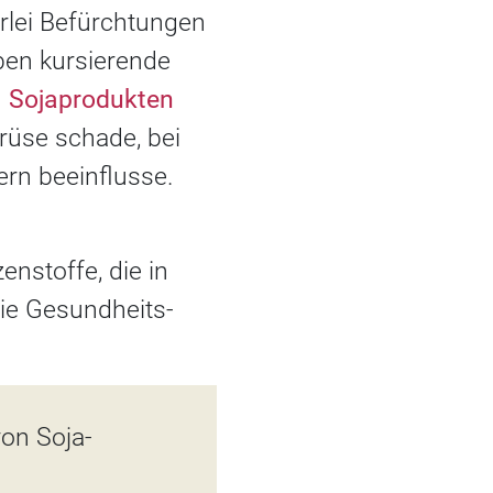
rlei Befürchtungen
ben kursierende
d
Sojaprodukten
rüse schade, bei
rn beeinflusse.
nstoffe, die in
die Gesundheits-
von Soja-