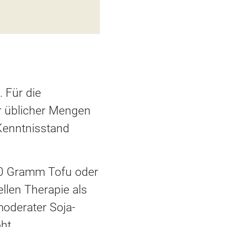
 Für die
r üblicher Mengen
Kenntnisstand
100 Gramm Tofu oder
ellen Therapie als
moderater Soja-
ht.