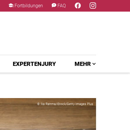
×
Fortbildungen
FAQ
EXPERTENJURY
MEHR
© Ika Rahma/iStock/Getty Images Plus