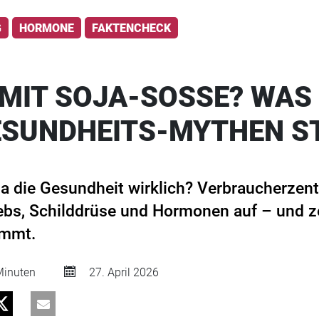
G
HORMONE
FAKTENCHECK
MIT SOJA-SOSSE? WAS
ESUNDHEITS-MYTHEN S
ja die Gesundheit wirklich? Verbraucherzen
ebs, Schilddrüse und Hormonen auf – und z
ommt.
inuten
27. April 2026