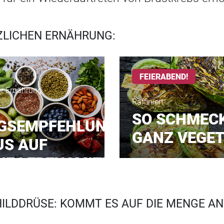
ZLICHEN ERNÄHRUNG:
FEIERABEND!
ür Ernährung
Raffiniert
SO SCHMEC
GSEMPFEHLUNGEN
GANZ VEGE
US AUF
HE LEBENSMITTEL
HILDDRÜSE: KOMMT ES AUF DIE MENGE AN