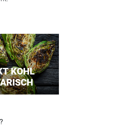
KT KOHL
TARISCH
?