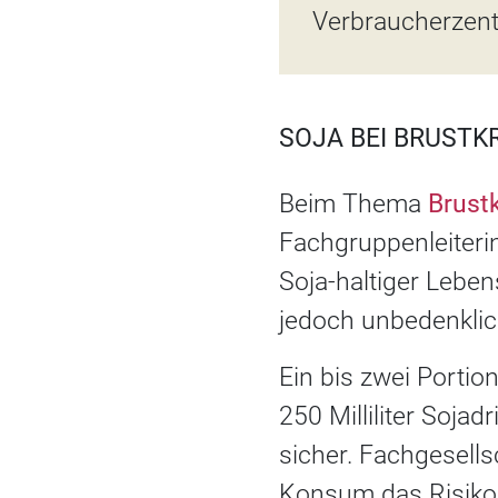
Verbraucherzentr
SOJA BEI BRUSTKR
Beim Thema
Brust
Fachgruppenleiteri
Soja-haltiger Lebe
jedoch unbedenklic
Ein bis zwei Portio
250 Milliliter Soja
sicher. Fachgesell
Konsum das Risiko 