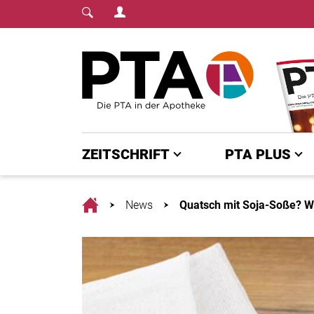
Login Menu
Fachmedium für PTA | diepta.de
Home
ZEITSCHRIFT
PTA PLUS
Home
News
Quatsch mit Soja-Soße? Wa