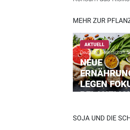
MEHR ZUR PFLAN
AKTUELL
Deutsche Gesellschaft f
NEUE
ERNÄHRUN
LEGEN FOK
PFLANZLIC
SOJA UND DIE SC