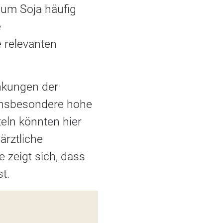
 um Soja häufig
e
 relevanten
nkungen der
 insbesondere hohe
eln könnten hier
ärztliche
 zeigt sich, dass
t.