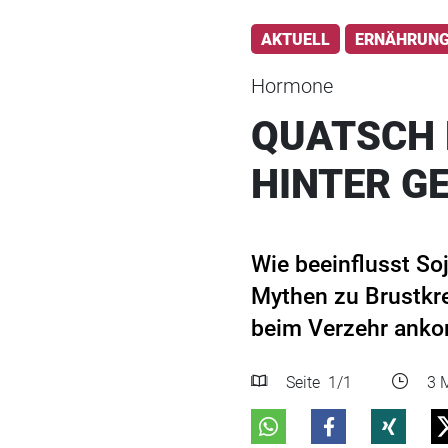
AKTUELL
ERNÄHRUN
Hormone
QUATSCH 
HINTER G
Wie beeinflusst So
Mythen zu Brustkr
beim Verzehr ank
Seite
1
/1
3 M