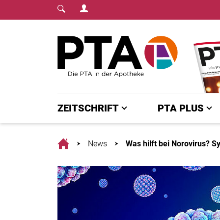
Login Menu
Fachmedium für PTA | diepta.de
Home
ZEITSCHRIFT
PTA PLUS
Home
News
Was hilft bei Norovirus?