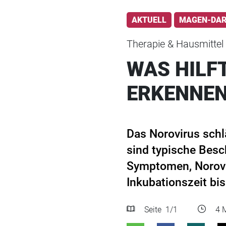
AKTUELL
MAGEN-DA
Therapie & Hausmittel
WAS HILF
ERKENNEN
Das Norovirus schlä
sind typische Besc
Symptomen, Norovi
Inkubationszeit bis
Seite
1
/1
4 M