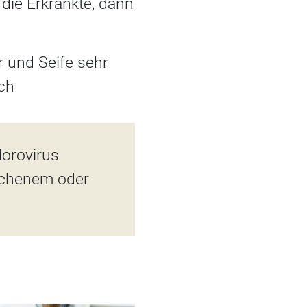
die Erkrankte, dann
 und Seife sehr
ch
Norovirus
rochenem oder