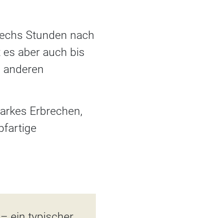
sechs Stunden nach
 es aber auch bis
en anderen
tarkes Erbrechen,
pfartige
– ein typischer