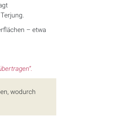
agt
 Terjung.
erflächen – etwa
übertragen“.
hen, wodurch