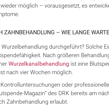
wieder möglich – vorausgesetzt, es entwicke
mptome.
H ZAHNBEHANDLUNG – WIE LANGE WART
 Wurzelbehandlung durchgeführt? Solche Ei
lutspendefähigkeit. Nach größeren Behandlu
iner
Wurzelkanalbehandlung
ist eine Blutsp
st nach vier Wochen möglich.
i Kontrolluntersuchungen oder professionel
 „Blutspende-Magazin“ des DRK bereits am nä
ch Zahnbehandlung erlaubt.