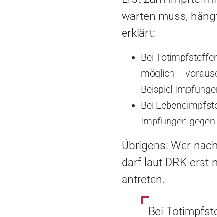
warten muss, hängt
erklärt:
Bei Totimpfstoffe
möglich – vorausg
Beispiel Impfunge
Bei Lebendimpfstof
Impfungen gegen 
Übrigens: Wer nach
darf laut DRK erst
antreten.
Bei Totimpfst