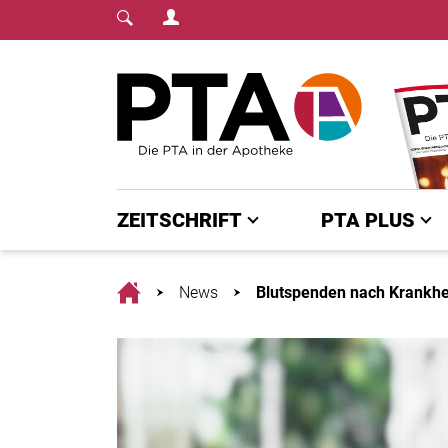
Login Menu
Fachmedium für PTA | diepta.de
Home
ZEITSCHRIFT
PTA PLUS
Home
News
Blutspenden nach Krankhe