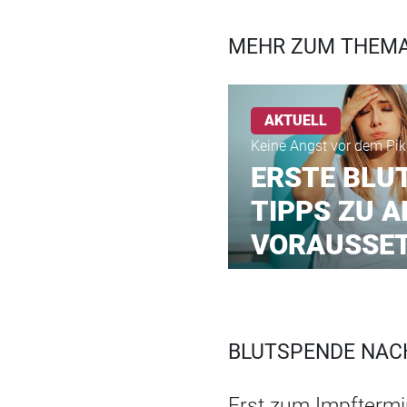
MEHR ZUM THEMA
AKTUELL
Keine Angst vor dem Pik
ERSTE BLU
TIPPS ZU 
VORAUSSE
BLUTSPENDE NACH
Erst zum Impftermin