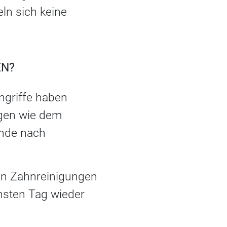
ln sich keine
EN?
ngriffe haben
ngen wie dem
ende nach
len Zahnreinigungen
chsten Tag wieder