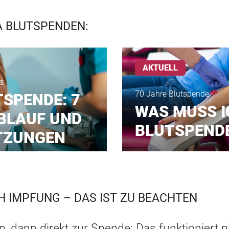
 BLUTSPENDEN:
AKTUELL
s
70 Jahre Blutspende
TSPENDE: 7
WAS MUSS I
ABLAUF UND
BLUTSPEND
TZUNGEN
 IMPFUNG – DAS IST ZU BEACHTEN
, dann direkt zur Spende: Das funktioniert 