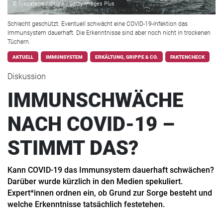
© fcscafeine / iStock / Getty Images Plus
Schlecht geschützt: Eventuell schwächt eine COVID-19-Infektion das
Immunsystem dauerhaft. Die Erkenntnisse sind aber noch nicht in trockenen
Tüchern.
AKTUELL
IMMUNSYSTEM
ERKÄLTUNG, GRIPPE & CO.
FAKTENCHECK
Diskussion
IMMUNSCHWÄCHE
NACH COVID-19 –
STIMMT DAS?
Kann COVID-19 das Immunsystem dauerhaft schwächen?
Darüber wurde kürzlich in den Medien spekuliert.
Expert*innen ordnen ein, ob Grund zur Sorge besteht und
welche Erkenntnisse tatsächlich festetehen.