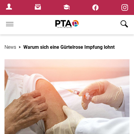
×
Newsletter
Fortbildungen
Login Menu
Home
News
Warum sich eine Gürtelrose Impfung lohnt