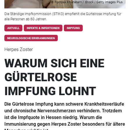
© Pornpak Khunatorn / iStock / Getty Images Plus
Die Ständige Impfkommission (STIKO) empfiehlt die Gürtelrose Impfung für
alle Personen ab 60 Jahren.
AKTUELL
INFEKTE & INFEKTIONEN
IMPFUNG
NEUROLOGISCHE ERKRANKUNGEN
Herpes Zoster
WARUM SICH EINE
GÜRTELROSE
IMPFUNG LOHNT
Die Gürtelrose Impfung kann schwere Krankheitsverläufe
und chronische Nervenschmerzen verhindern. Trotzdem
ist die Impfquote in Hessen niedrig. Warum die
Immunisierung gegen Herpes Zoster besonders für ältere