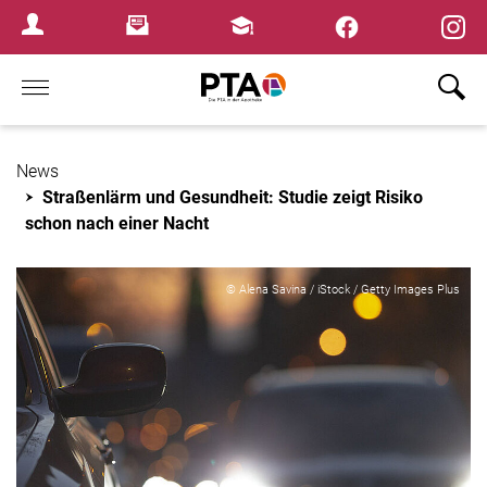
×
Newsletter
Fortbildungen
Login Menu
Home
News
Straßenlärm und Gesundheit: Studie zeigt Risiko
schon nach einer Nacht
© Alena Savina / iStock / Getty Images Plus