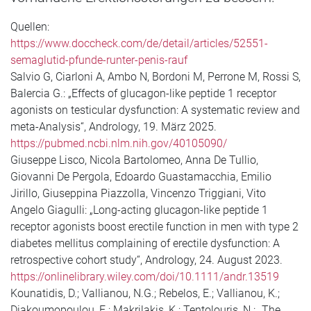
Quellen:
https://www.doccheck.com/de/detail/articles/52551-
semaglutid-pfunde-runter-penis-rauf
Salvio G, Ciarloni A, Ambo N, Bordoni M, Perrone M, Rossi S,
Balercia G.: „Effects of glucagon-like peptide 1 receptor
agonists on testicular dysfunction: A systematic review and
meta-Analysis“, Andrology, 19. März 2025.
https://pubmed.ncbi.nlm.nih.gov/40105090/
Giuseppe Lisco, Nicola Bartolomeo, Anna De Tullio,
Giovanni De Pergola, Edoardo Guastamacchia, Emilio
Jirillo, Giuseppina Piazzolla, Vincenzo Triggiani, Vito
Angelo Giagulli: „Long-acting glucagon-like peptide 1
receptor agonists boost erectile function in men with type 2
diabetes mellitus complaining of erectile dysfunction: A
retrospective cohort study“, Andrology, 24. August 2023.
https://onlinelibrary.wiley.com/doi/10.1111/andr.13519
Kounatidis, D.; Vallianou, N.G.; Rebelos, E.; Vallianou, K.;
Diakoumopoulou, E.; Makrilakis, K.; Tentolouris, N.: „The