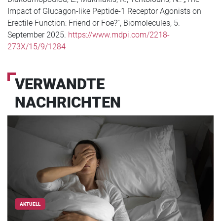
Impact of Glucagon-like Peptide-1 Receptor Agonists on
Erectile Function: Friend or Foe?“, Biomolecules, 5.
September 2025.
https://www.mdpi.com/2218-
273X/15/9/1284
VERWANDTE
NACHRICHTEN
AKTUELL