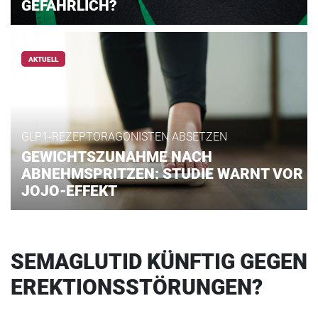
GEFÄHRLICH?
AKTUELL
GLP1-REZEPTORAGONISTEN ABSETZEN
GEWICHTSZUNAHME NACH
ABNEHMSPRITZEN: STUDIE WARNT VOR
JOJO-EFFEKT
SEMAGLUTID KÜNFTIG GEGEN
EREKTIONSSTÖRUNGEN?