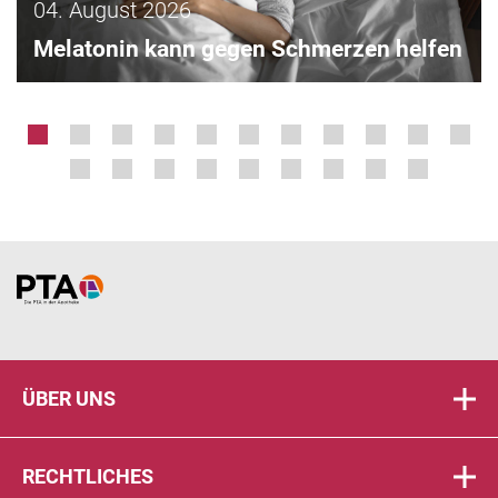
04. August 2026
Melatonin kann gegen Schmerzen helfen
Home
ÜBER UNS
RECHTLICHES