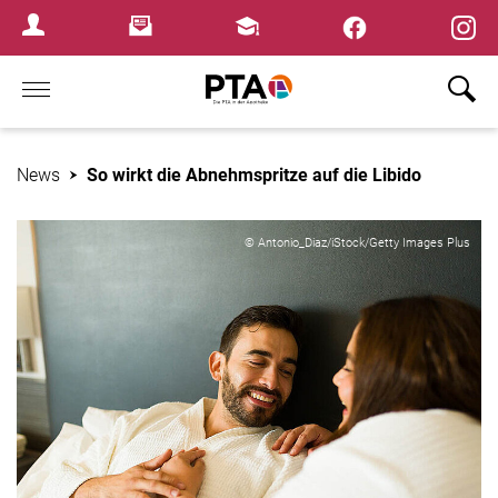
×
Newsletter
Fortbildungen
Login Menu
Home
News
So wirkt die Abnehmspritze auf die Libido
© Antonio_Diaz/iStock/Getty Images Plus