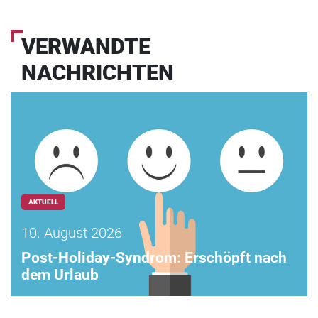
VERWANDTE
NACHRICHTEN
AKTUELL
10. August 2026
Post-Holiday-Syndrom: Erschöpft nach
dem Urlaub