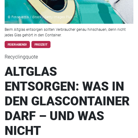
© Fotoeventis / iStock / Getty Images Plus
Beim Altglas entsorgen sollten Verbraucher genau hinschauen, denn nicht
jedes Glas gehört in den Container.
FEIERABEND!
FREIZEIT
Recyclingquote
ALTGLAS
ENTSORGEN: WAS IN
DEN GLASCONTAINER
DARF – UND WAS
NICHT