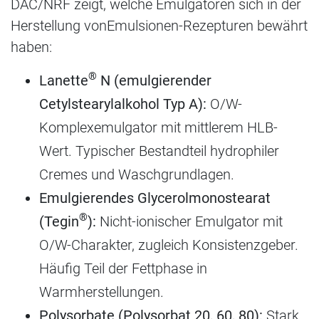
DAC/NRF zeigt, welche Emulgatoren sich in der
Herstellung von
Emulsionen-Rezepturen bewährt
haben:
®
Lanette
N (emulgierender
Cetylstearylalkohol Typ A):
O/W-
Komplexemulgator mit mittlerem HLB-
Wert. Typischer Bestandteil hydrophiler
Cremes und Waschgrundlagen.
Emulgierendes Glycerolmonostearat
®
(Tegin
):
Nicht-ionischer Emulgator mit
O/W-Charakter, zugleich Konsistenzgeber.
Häufig Teil der Fettphase in
Warmherstellungen.
Polysorbate (Polysorbat 20, 60, 80):
Stark