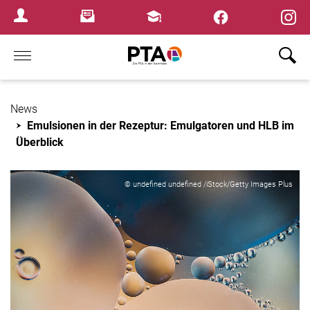
×
Newsletter
Fortbildungen
Login Menu
Home
News
Emulsionen in der Rezeptur: Emulgatoren und HLB im
Überblick
© undefined undefined /iStock/Getty Images Plus