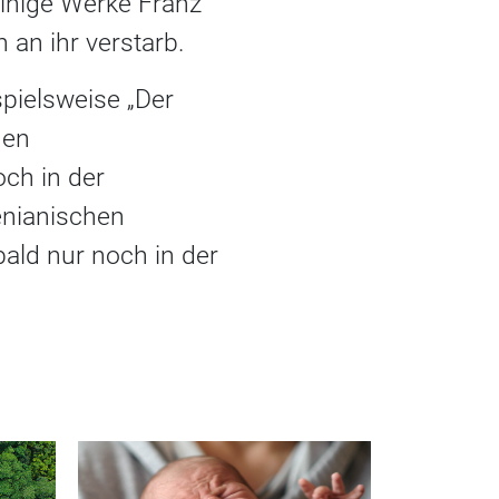
einige Werke Franz
 an ihr verstarb.
spielsweise „Der
gen
ch in der
enianischen
bald nur noch in der