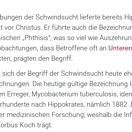
ibungen der Schwindsucht lieferte bereits H
t vor Christus. Er führte auch die Bezeichn
hischen „Phthisis“, was so viel wie Auszehr
obachtungen, dass Betroffene oft an
Untere
ten, prägten den Begriff.
kt sich der Begriff der Schwindsucht heute e
ichnungen. Die heutige gültige Bezeichnung 
n Erreger, Mycobacterium tuberculosis, ident
rhunderte nach Hippokrates, nämlich 1882. D
der medizinischen Forschung, weshalb die In
rbus Koch trägt.