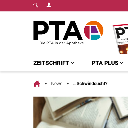
Login Menu
Fachmedium für PTA | diepta.de
Home
ZEITSCHRIFT
PTA PLUS
Home
News
…Schwindsucht?