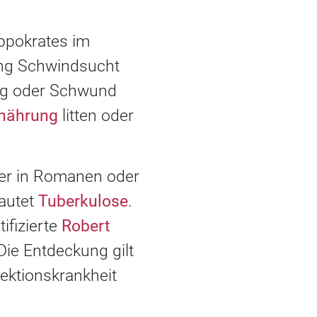
ippokrates im
ung Schwindsucht
ung oder Schwund
rnährung
litten oder
her in Romanen oder
lautet
Tuberkulose
.
ifizierte
Robert
ie Entdeckung gilt
fektionskrankheit