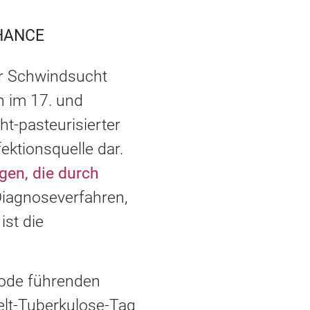
HANCE
er Schwindsucht
n im 17. und
ht-pasteurisierter
ektionsquelle dar.
gen, die durch
iagnoseverfahren,
ist die
Tode führenden
Welt-Tuberkulose-Tag