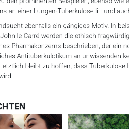
 zu den prominenten Beispielen, ebenso wie 
ens an einer Lungen-Tuberkulose litt und auch
ndsucht ebenfalls ein gängiges Motiv. In bei
 John le Carré werden die ethisch fragwürdi
es Pharmakonzerns beschrieben, der ein no
liches Antituberkulotikum an unwissenden k
Letztlich bleibt zu hoffen, dass Tuberkulose 
wird.
CHTEN