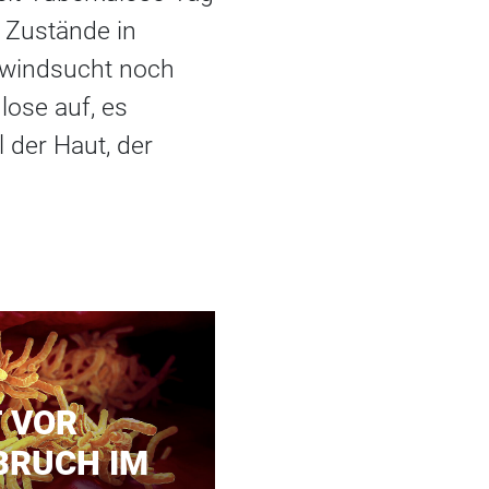
n Zustände in
chwindsucht noch
lose auf, es
 der Haut, der
 VOR
RUCH IM