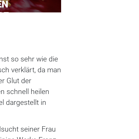
EN
SE
nst so sehr wie die
ch verklärt, da man
r Glut der
n schnell heilen
 dargestellt in
sucht seiner Frau