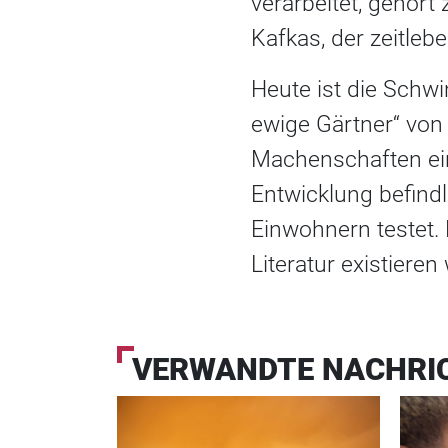
verarbeitet, gehört
Kafkas, der zeitleb
Heute ist die Schwi
ewige Gärtner“ von
Machenschaften ein
Entwicklung befind
Einwohnern testet. 
Literatur existieren 
VERWANDTE NACHRI