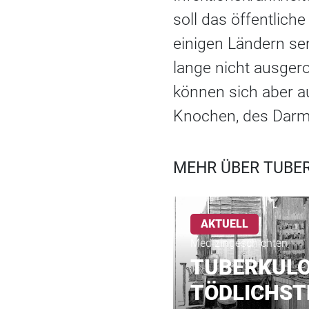
soll das öffentlich
einigen Ländern sen
lange nicht ausgero
können sich aber au
Knochen, des Darms
MEHR ÜBER TUBE
AKTUELL
Medizingeschichten
TUBERKULOS
TÖDLICHST