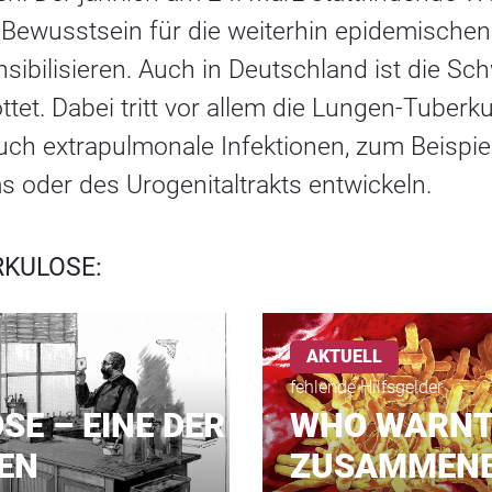
e Bewusstsein für die weiterhin epidemische
sibilisieren. Auch in Deutschland ist die S
ttet. Dabei tritt vor allem die Lungen-Tuberku
ch extrapulmonale Infektionen, zum Beispiel
 oder des Urogenitaltrakts entwickeln.
RKULOSE:
AKTUELL
fehlende Hilfsgelder
E – EINE DER
WHO WARNT
EN
ZUSAMMENB