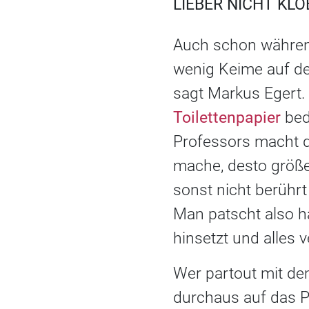
LIEBER NICHT KLO
Auch schon währen
wenig Keime auf de
sagt Markus Egert. J
Toilettenpapier
bed
Professors macht d
mache, desto größer
sonst nicht berührt 
Man patscht also h
hinsetzt und alles 
Wer partout mit de
durchaus auf das Pr