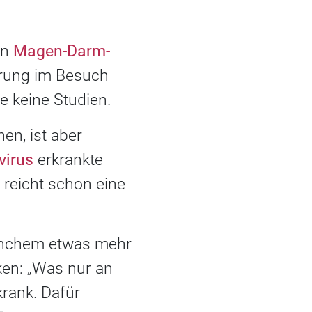
en
Magen-Darm-
prung im Besuch
e keine Studien.
en, ist aber
virus
erkrankte
 reicht schon eine
manchem etwas mehr
ken: „Was nur an
krank. Dafür