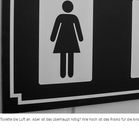
Toilette die Luft an. Aber ist das überhaupt nötig? Wie hoch ist das Risiko für die 