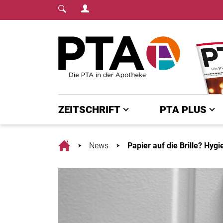
Login Menu
Fachmedium für PTA | diepta.de
Home
ZEITSCHRIFT
PTA PLUS
Home
News
Papier auf die Brille? Hygi