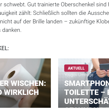
 schwebt. Gut trainierte Oberschenkel sind h
igkeit zählt: Schließlich sollten die Aussc
 nicht auf der Brille landen – zukünftige Klo
s danken.
EL:
AKTUELL
Yougov-Umfrage
ER WISCHEN:
SMARTPHON
O WIRKLICH
TOILETTE – 
UNTERSCHÄ