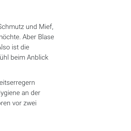
l Schmutz und Mief,
öchte. Aber Blase
so ist die
fühl beim Anblick
eitserregern
Hygiene an der
ren vor zwei