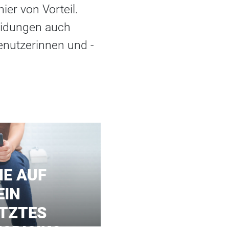
ier von Vorteil.
heidungen auch
benutzerinnen und -
E AUF
EIN
TZTES