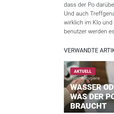
dass der Po darüber
Und auch Treffgenau
wirklich im Klo und
benutzer werden e
VERWANDTE ARTIK
AKTUELL
Toilettenhygiene
WASSER OD
WAS DER P
BRAUCHT