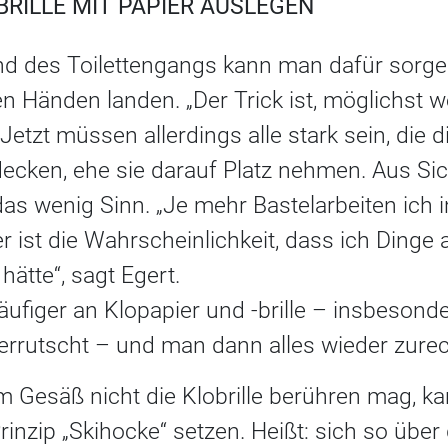
BRILLE MIT PAPIER AUSLEGEN
d des Toilettengangs kann man dafür sorge
n Händen landen. „Der Trick ist, möglichst w
etzt müssen allerdings alle stark sein, die di
ecken, ehe sie darauf Platz nehmen. Aus Sic
as wenig Sinn. „Je mehr Bastelarbeiten ich i
 ist die Wahrscheinlichkeit, dass ich Dinge a
hätte“, sagt Egert.
äufiger an Klopapier und -brille – insbeson
verrutscht – und man dann alles wieder zure
m Gesäß nicht die Klobrille berühren mag, ka
inzip „Skihocke“ setzen. Heißt: sich so über 