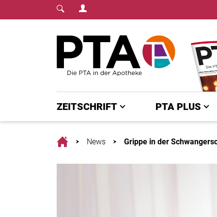
Login Menu
Fachmedium für PTA | diepta.de
Home
ZEITSCHRIFT
PTA PLUS
Home
News
Grippe in der Schwangersch