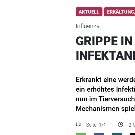
AKTUELL
ERKÄLTUNG,
Influenza
GRIPPE I
INFEKTAN
Erkrankt eine werd
ein erhöhtes Infekt
nun im Tierversuc
Mechanismen spiel
Seite
1
/1
2 M