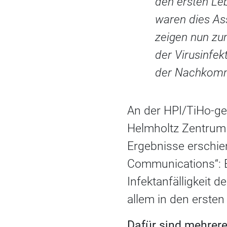
den ersten Leb
waren dies As
zeigen nun zum
der Virusinfek
der Nachkomme
An der HPI/TiHo-ge
Helmholtz Zentrum 
Ergebnisse erschie
Communications“: E
Infektanfälligkeit 
allem in den erste
Dafür sind mehrere