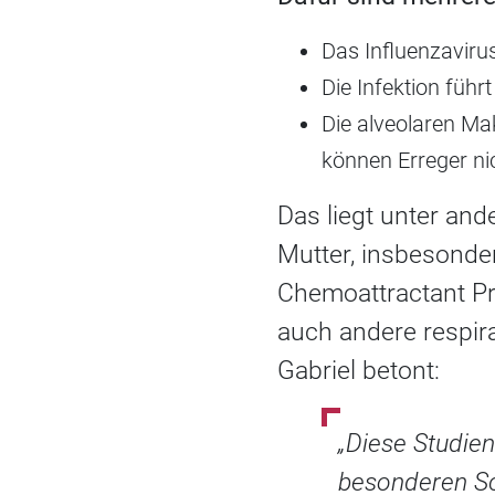
Das Influenzaviru
Die Infektion führ
Die alveolaren Ma
können Erreger nic
Das liegt unter an
Mutter, insbesonde
Chemoattractant Pro
auch andere respir
Gabriel betont:
„Diese Studie
besonderen Sc