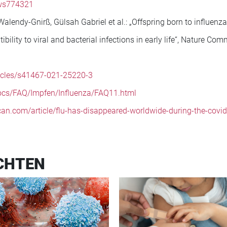
ews774321
lendy-Gnirß, Gülsah Gabriel et al.: „Offspring born to influenza
bility to viral and bacterial infections in early life“, Nature Co
ticles/s41467-021-25220-3
Docs/FAQ/Impfen/Influenza/FAQ11.html
ican.com/article/flu-has-disappeared-worldwide-during-the-cov
CHTEN