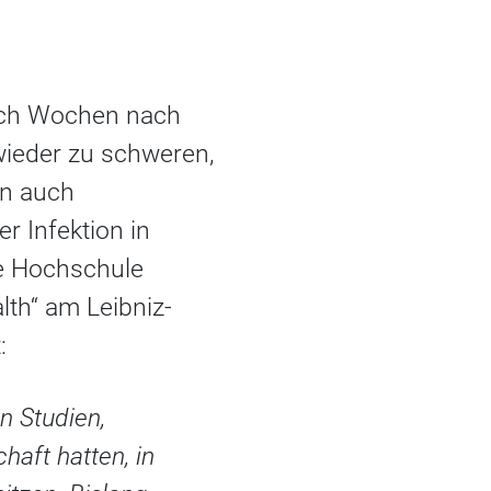
noch Wochen nach
wieder zu schweren,
en auch
r Infektion in
he Hochschule
lth“ am Leibniz-
:
n Studien,
haft hatten, in