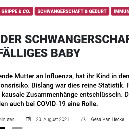
 GRIPPE & CO.
SCHWANGERSCHAFT & GEBURT
IMMU
N DER SCHWANGERSCHAF
FÄLLIGES BABY
ende Mutter an Influenza, hat ihr Kind in d
ionsrisiko. Bislang war dies reine Statistik
h kausale Zusammenhänge entschlüsseln. D
en auch bei COVID-19 eine Rolle.
inuten
23. August 2021
Gesa Van Hecke