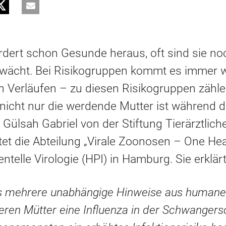
ordert schon Gesunde heraus, oft sind sie 
hwächt. Bei Risikogruppen kommt es immer 
 Verläufen – zu diesen Risikogruppen zähl
icht nur die werdende Mutter ist während de
 Gülsah Gabriel von der Stiftung Tierärztlic
tet die Abteilung „Virale Zoonosen – One Hea
entelle Virologie (HPI) in Hamburg. Sie erklärt
its mehrere unabhängige Hinweise aus humane
eren Mütter eine Influenza in der Schwangersc