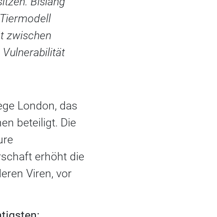
itzen. Bislang
 Tiermodell
ät zwischen
Vulnerabilität
lege London, das
 beteiligt. Die
ure
schaft erhöht die
eren Viren, vor
tigsten: