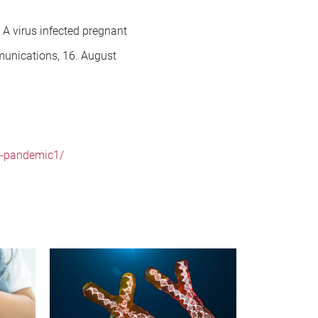
 A virus infected pregnant
mmunications, 16. August
id-pandemic1/