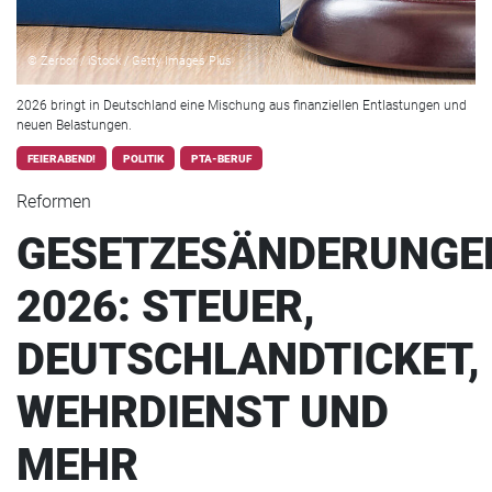
© Zerbor / iStock / Getty Images Plus
2026 bringt in Deutschland eine Mischung aus finanziellen Entlastungen und
neuen Belastungen.
FEIERABEND!
POLITIK
PTA-BERUF
Reformen
GESETZESÄNDERUNGE
2026: STEUER,
DEUTSCHLANDTICKET,
WEHRDIENST UND
MEHR