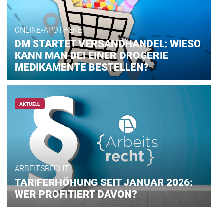
ONLINE-APOTHEKE
DM STARTET VERSANDHANDEL: WIESO
KANN MAN BEI EINER DROGERIE
MEDIKAMENTE BESTELLEN?
AKTUELL
ARBEITSRECHT
TARIFERHÖHUNG SEIT JANUAR 2026:
WER PROFITIERT DAVON?