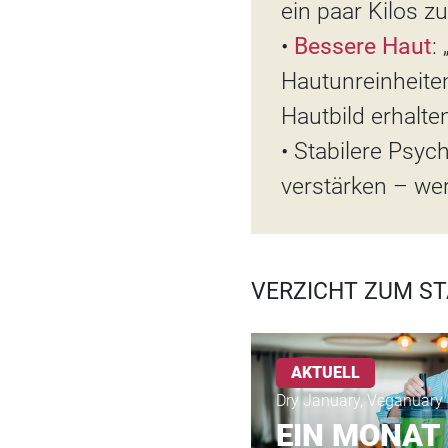
ein paar Kilos zu
•
Bessere Haut
:
Hautunreinheite
Hautbild erhalten
• Stabilere Psy
verstärken – wer
VERZICHT ZUM ST
AKTUELL
Dry January, Veganuary 
EIN MONAT