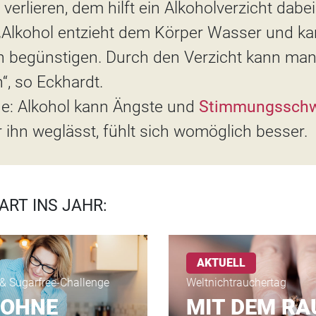
 verlieren, dem hilft ein Alkoholverzicht dabei
 „Alkohol entzieht dem Körper Wasser und k
n begünstigen. Durch den Verzicht kann man 
“, so Eckhardt.
che: Alkohol kann Ängste und
Stimmungssch
 ihn weglässt, fühlt sich womöglich besser.
ART INS JAHR:
AKTUELL
& Sugarfree-Challenge
Weltnichtrauchertag
 OHNE
MIT DEM R