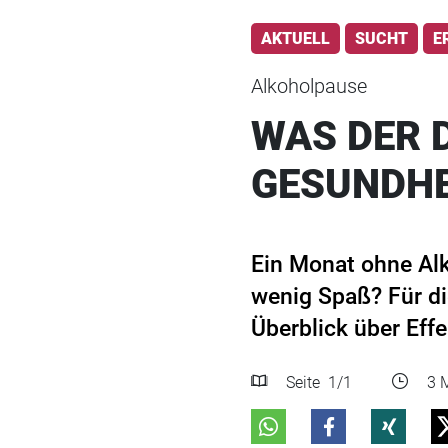
AKTUELL
SUCHT
E
Alkoholpause
WAS DER 
GESUNDHE
Ein Monat ohne Alk
wenig Spaß? Für di
Überblick über Effe
Seite
1
/1
3 M