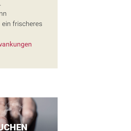
.
ann
ein frischeres
wankungen
AUCHEN