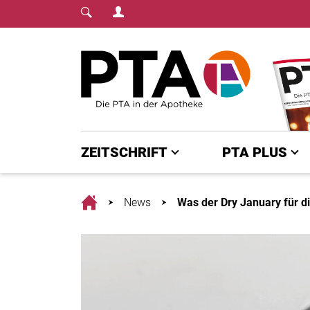
Login Menu
Fachmedium für PTA | diepta.de
Home
ZEITSCHRIFT
PTA PLUS
Home
News
Was der Dry January für d