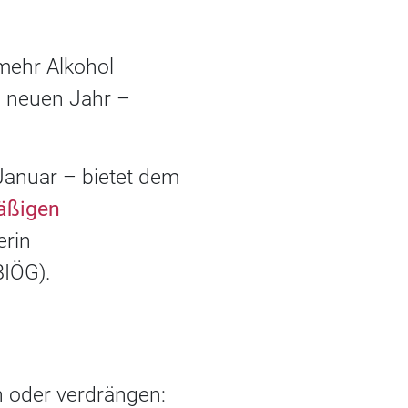
 mehr Alkohol
im neuen Jahr –
 Januar – bietet dem
äßigen
erin
BIÖG).
?
n oder verdrängen: