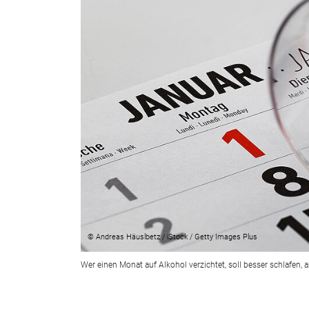
© Andreas Häuslbetz / iStock / Getty Images Plus
Wer einen Monat auf Alkohol verzichtet, soll besser schlafe