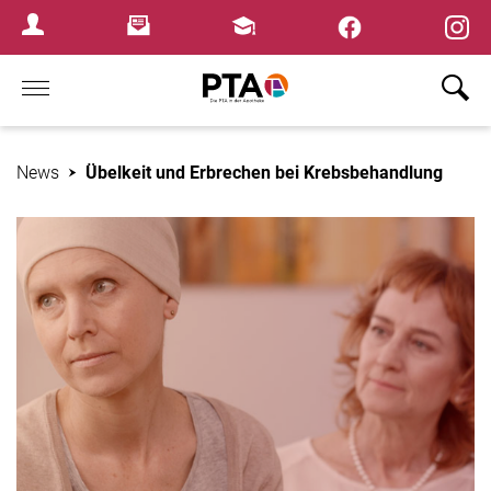
×
Newsletter
Fortbildungen
Login Menu
Home
News
Übelkeit und Erbrechen bei Krebsbehandlung