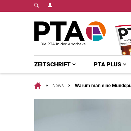
Login Menu
Fachmedium für PTA | diepta.de
Home
ZEITSCHRIFT
PTA PLUS
Home
News
Warum man eine Mundspül