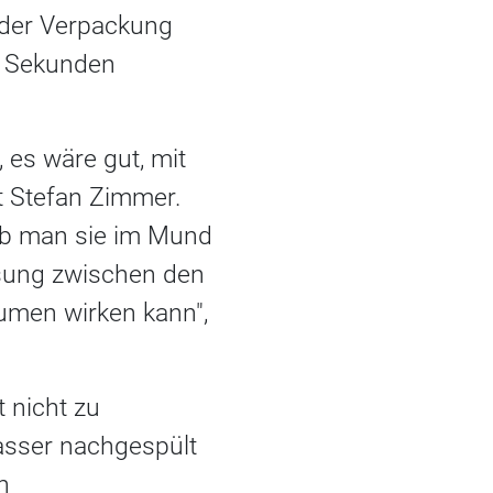
 der Verpackung
30 Sekunden
 es wäre gut, mit
rt Stefan Zimmer.
lb man sie im Mund
ösung zwischen den
umen wirken kann",
 nicht zu
asser nachgespült
n