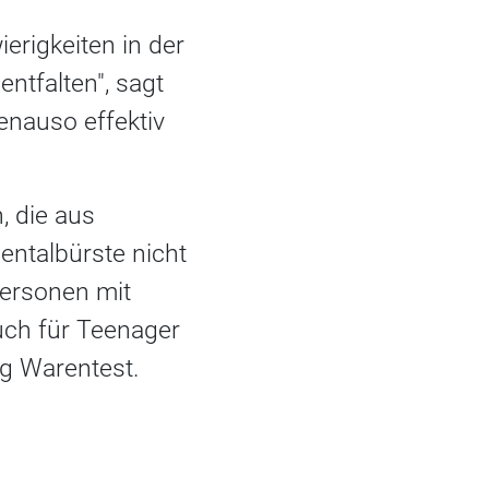
erigkeiten in der
ntfalten", sagt
enauso effektiv
 die aus
entalbürste nicht
Personen mit
uch für Teenager
ng Warentest.