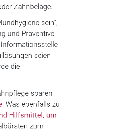
der Zahnbeläge.
Mundhygiene sein",
ng und Präventive
Informationsstelle
üllösungen seien
rde die
Zahnpflege sparen
e
. Was ebenfalls zu
nd Hilfsmittel, um
albürsten zum