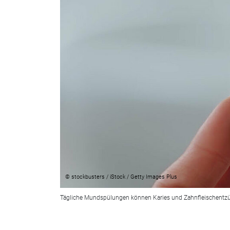
© stockbusters / iStock / Getty Images Plus
Tägliche Mundspülungen können Karies und Zahnfleischent