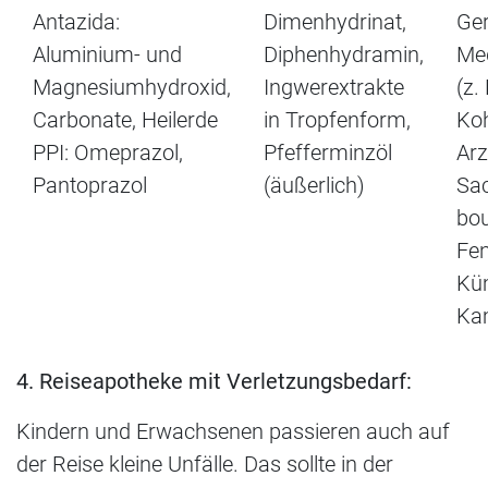
Antazida:
Dimenhydrinat,
Ger
Aluminium- und
Diphenhydramin,
Me
Magnesiumhydroxid,
Ingwerextrakte
(z.
Carbonate, Heilerde
in Tropfenform,
Koh
PPI: Omeprazol,
Pfefferminzöl
Arz
Pantoprazol
(äußerlich)
Sa
bou
Fen
Kü
Kam
4. Reiseapotheke mit Verletzungsbedarf:
Kindern und Erwachsenen passieren auch auf
der Reise kleine Unfälle. Das sollte in der