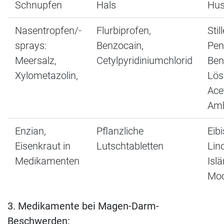
Schnupfen
Hals
Hus
Nasentropfen/-
Flurbiprofen,
Still
sprays:
Benzocain,
Pen
Meersalz,
Cetylpyridiniumchlorid
Ben
Xylometazolin,
Lös
Ace
Amb
Enzian,
Pflanzliche
Eibi
Eisenkraut in
Lutschtabletten
Lin
Medikamenten
Isl
Mo
3. Medikamente bei Magen-Darm-
Beschwerden: