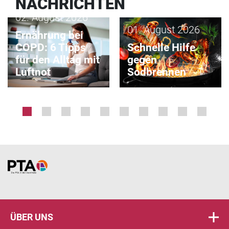
NACHRICHTEN
AKTION
AKTUELL
02. August 2026
01. August 2026
Ernährung bei
COPD: 6 Tipps
Schnelle Hilfe
für den Alltag mit
gegen
Luftnot
Sodbrennen
Home
ÜBER UNS