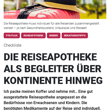
© cmogopor / iStock / Getty Images Plus
Die Reiseapotheke muss individuell für alle Reisenden zusammengestellt
werden – je nach Gesundheitszustand, Urlaubsziel und Reiseart.
PTA PLUS
REISEAPOTHEKE
KINDER
BERATUNGSTIPPS
Checkliste
DIE REISEAPOTHEKE
ALS BEGLEITER ÜBER
KONTINENTE HINWEG
Ich packe meinen Koffer und nehme mit… Eine gut
ausgestattete Reiseapotheke angepasst an die
Bedürfnisse von Erwachsenen und Kindern. Die
benötigten Medikamente auf der Reise sind individuell,