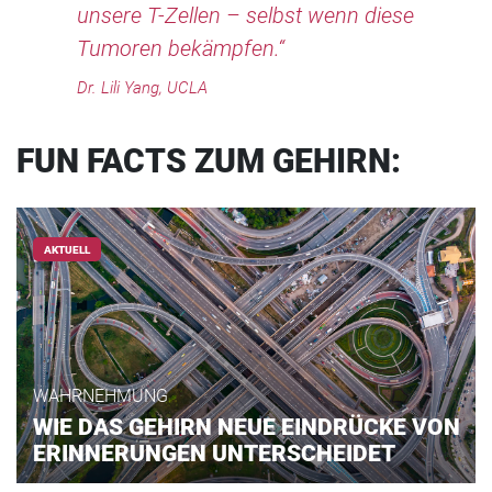
unsere T-Zellen – selbst wenn diese
Tumoren bekämpfen.“
Dr. Lili Yang, UCLA
FUN FACTS ZUM GEHIRN:
AKTUELL
WAHRNEHMUNG
WIE DAS GEHIRN NEUE EINDRÜCKE VON
ERINNERUNGEN UNTERSCHEIDET