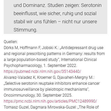
und Dominanz. Studien zeigen: Serotonin
beeinflusst, wie sicher, ruhig und sozial
stabil wir uns fühlen – nicht nur unsere
Stimmung.
Quellen:
Dörks M, Hoffmann F, Jobski K.: „Antidepressant drug use
and regional prescribing patterns in Germany: results from
a large population-based study”, International Clinical
Psychopharmacology, 1. September 2022.
https://pubmed.ncbi.nlm.nih.gov/35143440/
Alvarez-Valadez K, Kroemer G, Djavaheri-Mergny M.:
„Selective serotonin reuptake inhibitors enhance cancer
immunosurveillance by pleiotropic mechanisms”,
Oncoimmunology, 30. September 2025.
https://pmc.ncbi.nlm.nih.gov/articles/PMC12489990/
Tomasz Guzel, Dagmara Mirowska-Guzel: „The Role of