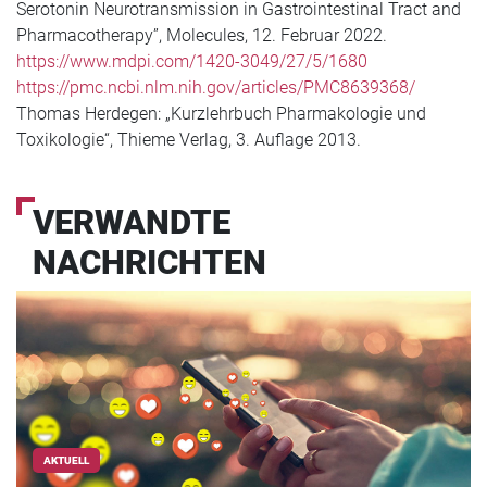
Serotonin Neurotransmission in Gastrointestinal Tract and
Pharmacotherapy”, Molecules, 12. Februar 2022.
https://www.mdpi.com/1420-3049/27/5/1680
https://pmc.ncbi.nlm.nih.gov/articles/PMC8639368/
Thomas Herdegen: „Kurzlehrbuch Pharmakologie und
Toxikologie“, Thieme Verlag, 3. Auflage 2013.
VERWANDTE
NACHRICHTEN
AKTUELL