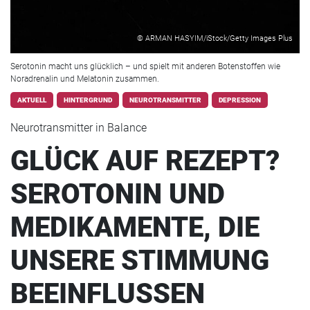
© ARMAN HASYIM/iStock/Getty Images Plus
Serotonin macht uns glücklich – und spielt mit anderen Botenstoffen wie
Noradrenalin und Melatonin zusammen.
AKTUELL
HINTERGRUND
NEUROTRANSMITTER
DEPRESSION
Neurotransmitter in Balance
GLÜCK AUF REZEPT?
SEROTONIN UND
MEDIKAMENTE, DIE
UNSERE STIMMUNG
BEEINFLUSSEN