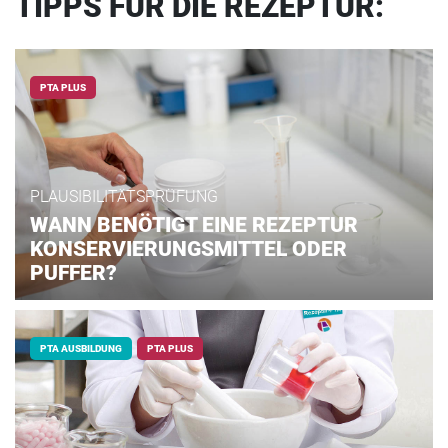
TIPPS FÜR DIE REZEPTUR:
PTA PLUS
PLAUSIBILITÄTSPRÜFUNG
WANN BENÖTIGT EINE REZEPTUR
KONSERVIERUNGSMITTEL ODER
PUFFER?
PTA AUSBILDUNG
PTA PLUS