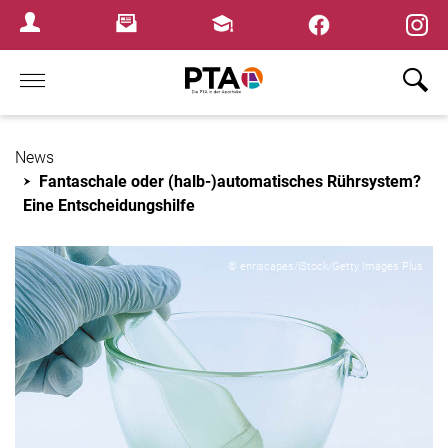
×
Newsletter
Fortbildungen
Login Menu
Home
News
Fantaschale oder (halb-)automatisches Rührsystem?
Eine Entscheidungshilfe
© enriscapes/iStock/Getty Images Plus