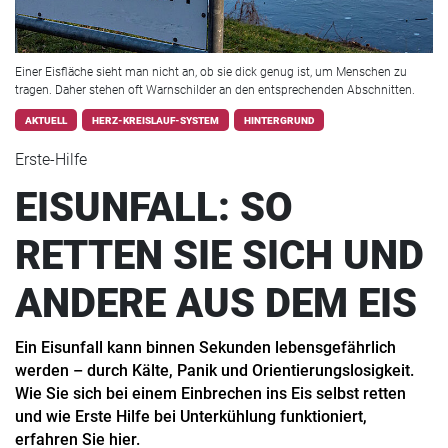
Einer Eisfläche sieht man nicht an, ob sie dick genug ist, um Menschen zu
tragen. Daher stehen oft Warnschilder an den entsprechenden Abschnitten.
AKTUELL
HERZ-KREISLAUF-SYSTEM
HINTERGRUND
Erste-Hilfe
EISUNFALL: SO
RETTEN SIE SICH UND
ANDERE AUS DEM EIS
Ein Eisunfall kann binnen Sekunden lebensgefährlich
werden – durch Kälte, Panik und Orientierungslosigkeit.
Wie Sie sich bei einem Einbrechen ins Eis selbst retten
und wie Erste Hilfe bei Unterkühlung funktioniert,
erfahren Sie hier.