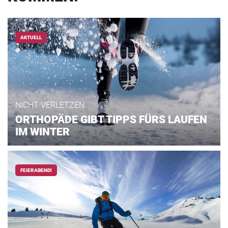
AKTUELL
NICHT VERLETZEN
ORTHOPÄDE GIBT TIPPS FÜRS LAUFEN
IM WINTER
FEIERABEND!