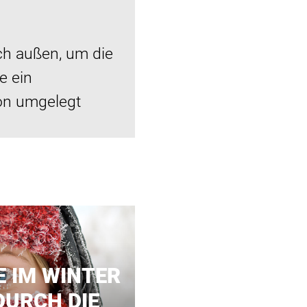
ch außen, um die
e ein
on umgelegt
 IM WINTER
DURCH DIE