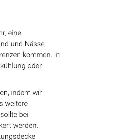
hr, eine
ind und Nässe
 Grenzen kommen. In
rkühlung oder
ten, indem wir
s weitere
ollte bei
kert werden.
ttungsdecke