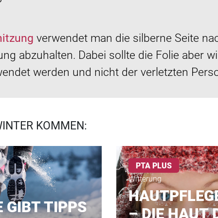
hitzung
verwendet man die silberne Seite na
 abzuhalten. Dabei sollte die Folie aber wi
ndet werden und nicht der verletzten Pers
WINTER KOMMEN:
PTA PLUS
Witterung
HAUTPFLEGE
 GIBT TIPPS
– DIE HAUT 