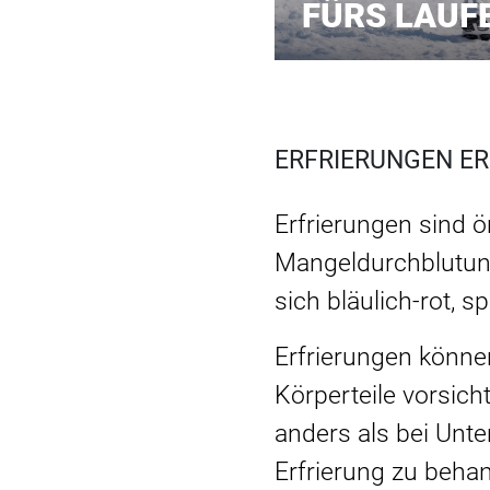
FÜRS LAUF
ERFRIERUNGEN E
Erfrierungen sind 
Mangeldurchblutung
sich bläulich-rot, s
Erfrierungen können
Körperteile vorsich
anders als bei Unt
Erfrierung zu behan