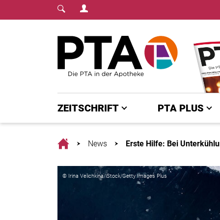
Login Menu
Fachmedium für PTA | diepta.de
Home
ZEITSCHRIFT
PTA PLUS
Home
News
Erste Hilfe: Bei Unterkühl
© Irina Velichkina/iStock/Getty Images Plus