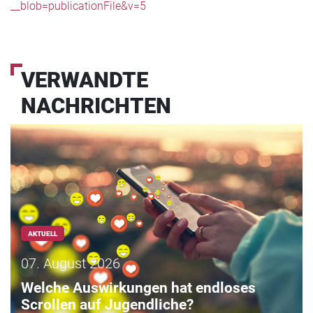
__blob=publicationFile&v=5
VERWANDTE
NACHRICHTEN
AKTUELL
07. August 2026
Welche Auswirkungen hat endloses
Scrollen auf Jugendliche?