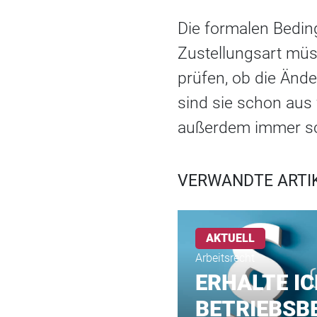
Die formalen Bedin
Zustellungsart müs
prüfen, ob die Ände
sind sie schon au
außerdem immer schr
VERWANDTE ARTI
AKTUELL
Arbeitsrecht
ERHALTE IC
BETRIEBSB