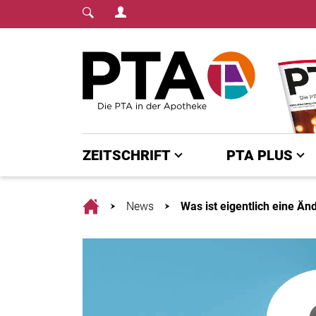
Login Menu
Fachmedium für PTA | diepta.de
Home
ZEITSCHRIFT
PTA PLUS
Home
News
Was ist eigentlich eine Ä