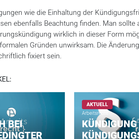
gungen wie die Einhaltung der Kündigungsfri
sen ebenfalls Beachtung finden. Man sollte
rungskündigung wirklich in dieser Form mögl
s formalen Gründen unwirksam. Die Änderu
iftlich fixiert sein.
KEL:
AKTUELL
Arbeitsrecht
H BEI
KÜNDIGUNG
EDINGTER
KÜNDIGUNG