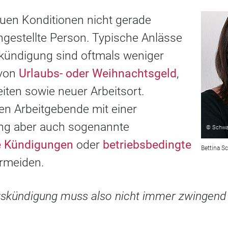
euen Konditionen nicht gerade
 angestellte Person. Typische Anlässe
kündigung sind oftmals weniger
 von
Urlaubs- oder Weihnachtsgeld
,
iten sowie neuer Arbeitsort.
n Arbeitgebende mit einer
g aber auch sogenannte
© Schwa
e Kündigungen
oder
betriebsbedingte
Bettina S
rmeiden.
skündigung muss also nicht immer zwingend 