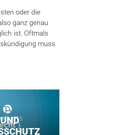
sten oder die
 also ganz genau
ich ist. Oftmals
ngskündigung muss
 UND
SSCHUTZ