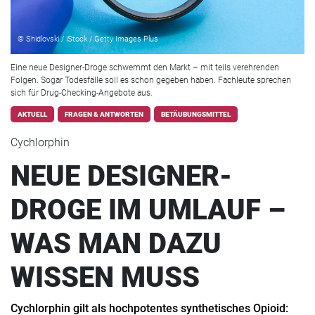
© Shidlovski / iStock / Getty Images Plus
Eine neue Designer-Droge schwemmt den Markt – mit teils verehrenden
Folgen. Sogar Todesfälle soll es schon gegeben haben. Fachleute sprechen
sich für Drug-Checking-Angebote aus.
AKTUELL
FRAGEN & ANTWORTEN
BETÄUBUNGSMITTEL
Cychlorphin
NEUE DESIGNER-
DROGE IM UMLAUF –
WAS MAN DAZU
WISSEN MUSS
Cychlorphin gilt als hochpotentes synthetisches Opioid: