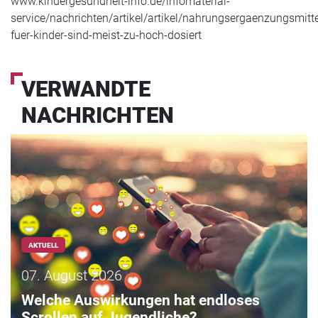
www.kindergesundheit-info.de/infomaterial-
service/nachrichten/artikel/artikel/nahrungsergaenzungsmitte
fuer-kinder-sind-meist-zu-hoch-dosiert
VERWANDTE
NACHRICHTEN
AKTUELL
07. August 2026
Welche Auswirkungen hat endloses
Scrollen auf Jugendliche?