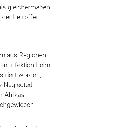
als gleichermaßen
nder betroffen.
em aus Regionen
ken-Infektion beim
triert worden,
s Neglected
r Afrikas
nachgewiesen