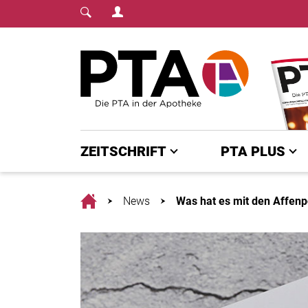
Login Menu
Fachmedium für PTA | diepta.de
Home
ZEITSCHRIFT
PTA PLUS
Home
News
Was hat es mit den Affenp