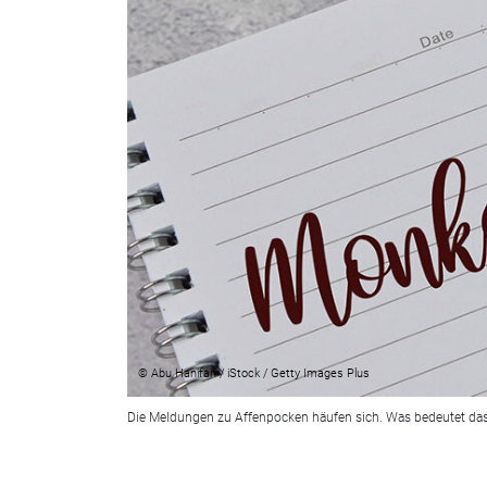
© Abu Hanifah / iStock / Getty Images Plus
Die Meldungen zu Affenpocken häufen sich. Was bedeutet da