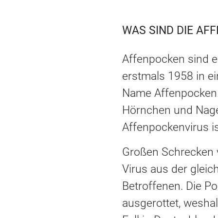
WAS SIND DIE AF
Affenpocken sind e
erstmals 1958 in e
Name Affenpocken. F
Hörnchen und Nageti
Affenpockenvirus i
Großen Schrecken v
Virus aus der gleic
Betroffenen. Die P
ausgerottet, weshal