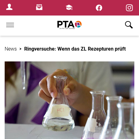
×
Newsletter
Fortbildungen
Login Menu
Home
News
Ringversuche: Wenn das ZL Rezepturen prüft