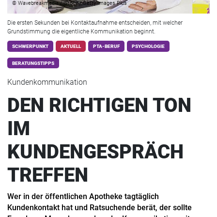
© Wavebreakmedia / iStock / Getty Images Plus
Die ersten Sekunden bei Kontaktaufnahme entscheiden, mit welcher
Grundstimmung die eigentliche Kommunikation beginnt.
SCHWERPUNKT
AKTUELL
PTA-BERUF
PSYCHOLOGIE
BERATUNGSTIPPS
Kundenkommunikation
DEN RICHTIGEN TON
IM
KUNDENGESPRÄCH
TREFFEN
Wer in der öffentlichen Apotheke tagtäglich
Kundenkontakt hat und Ratsuchende berät, der sollte