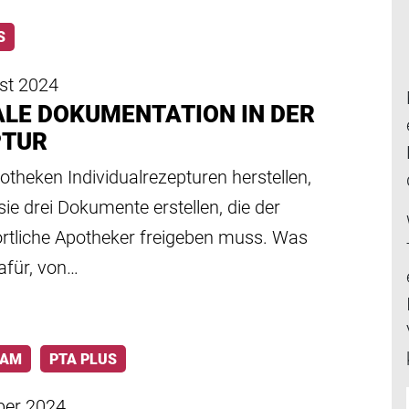
S
st 2024
ALE DOKUMENTATION IN DER
PTUR
theken Individualrezepturen herstellen,
ie drei Dokumente erstellen, die der
rtliche Apotheker freigeben muss. Was
dafür, von…
RAM
PTA PLUS
ber 2024