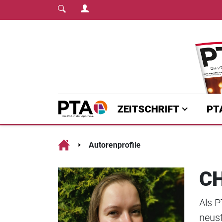
Login Menu
Fachmedium für PT
Home
ZEITSCHRIFT
PT
Home
Autorenprofile
CH
Als P
neust