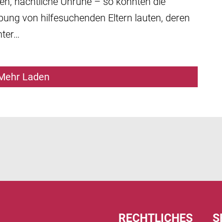
n, nächtliche Unruhe – so könnten die
bung von hilfesuchenden Eltern lauten, deren
nter…
Mehr Laden
RECHTLICHES
S