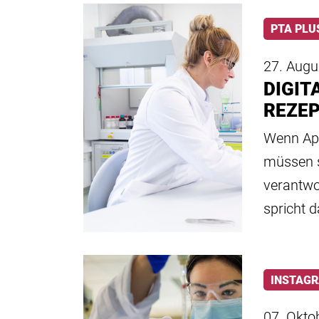
PTA PLU
27. Augu
DIGIT
REZE
Wenn Apo
müssen s
verantwo
spricht 
INSTAG
07. Okto