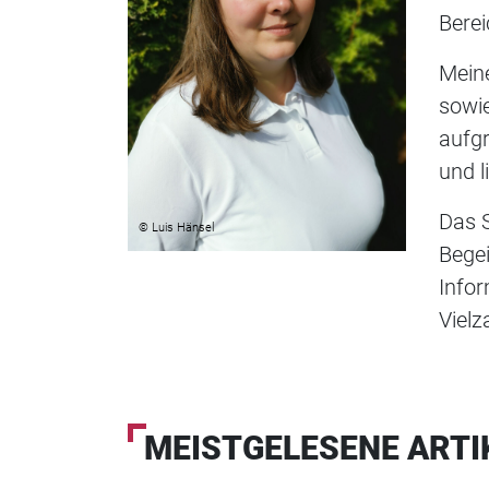
Berei
Meine
sowie
aufg
und l
Das S
© Luis Hänsel
Begei
Info
Vielz
MEISTGELESENE ARTI