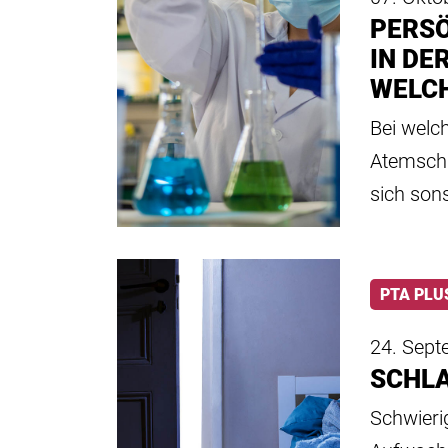
PERS
IN DE
WELC
Bei welc
Atemschu
sich son
PTA PLU
24. Sep
SCHLA
Schwieri