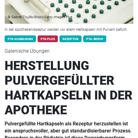
© Gabriel Trujillo/iStock/Getty Images Plus
In der Apothekenrezeptur werden vor allem Hartkapseln mit Pulvern befüllt.
PTA AUSBILDUNG
PTA PLUS
REZEPTUR
PTA-BERUF
Galenische Übungen
HERSTELLUNG
PULVERGEFÜLLTER
HARTKAPSELN IN DER
APOTHEKE
Pulvergefüllte Hartkapseln als Rezeptur herzustellen ist
ein anspruchsvoller, aber gut standardisierbarer Prozess.
Besonders in der Pädiatrie ist diese Darreichungsform