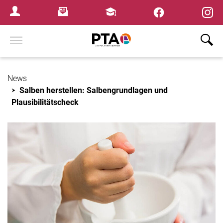
×
Newsletter
Fortbildungen
Login Menu
Home
News
Salben herstellen: Salbengrundlagen und
Plausibilitätscheck