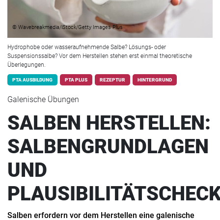
© Wavebreakmedia/iStock/Getty Images Plus
Hydrophobe oder wasseraufnehmende Salbe? Lösungs- oder
Suspensionssalbe? Vor dem Herstellen stehen erst einmal theoretische
Überlegungen.
PTA AUSBILDUNG
PTA PLUS
REZEPTUR
HINTERGRUND
Galenische Übungen
SALBEN HERSTELLEN:
SALBENGRUNDLAGEN
UND
PLAUSIBILITÄTSCHEC
Salben erfordern vor dem Herstellen eine galenische