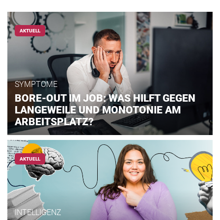
AKTUELL
SYMPTOME
BORE-OUT IM JOB: WAS HILFT GEGEN
LANGEWEILE UND MONOTONIE AM
ARBEITSPLATZ?
AKTUELL
INTELLIGENZ