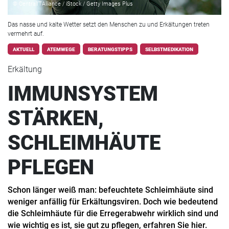
© CentralITAlliance / iStock / Getty Images Plus
Das nasse und kalte Wetter setzt den Menschen zu und Erkältungen treten
vermehrt auf.
AKTUELL
ATEMWEGE
BERATUNGSTIPPS
SELBSTMEDIKATION
Erkältung
IMMUNSYSTEM
STÄRKEN,
SCHLEIMHÄUTE
PFLEGEN
Schon länger weiß man: befeuchtete Schleimhäute sind
weniger anfällig für Erkältungsviren. Doch wie bedeutend
die Schleimhäute für die Erregerabwehr wirklich sind und
wie wichtig es ist, sie gut zu pflegen, erfahren Sie hier.